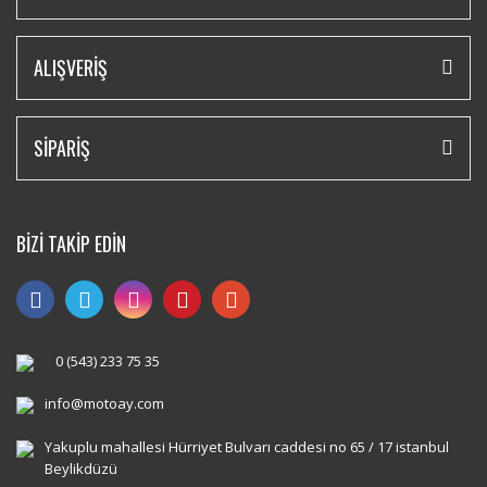
ALIŞVERİŞ
SİPARİŞ
BİZİ TAKİP EDİN
0 (543) 233 75 35
info@motoay.com
Yakuplu mahallesi Hürriyet Bulvarı caddesi no 65 / 17 istanbul
Beylikdüzü