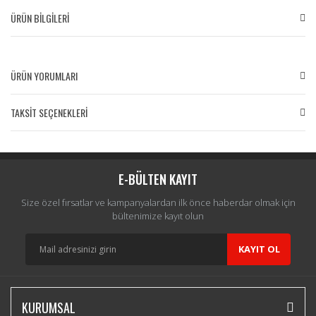
ÜRÜN BİLGİLERİ
ÜRÜN YORUMLARI
TAKSİT SEÇENEKLERİ
Bu ürüne ilk yorumu siz yapın!
Yorum Yaz
E-BÜLTEN KAYIT
Size özel fırsatlar ve kampanyalardan ilk önce haberdar olmak için
bültenimize kayıt olun
KAYIT OL
KURUMSAL