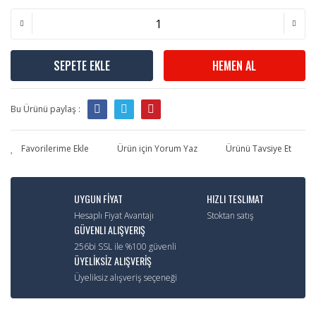
SEPETE EKLE
HEMEN AL
Bu Ürünü paylaş :
Ürün için Yorum Yaz
Ürünü Tavsiye Et
UYGUN FİYAT
HIZLI TESLIMAT
Hesaplı Fiyat Avantajı
Stoktan satış
GÜVENLI ALIŞVERIŞ
256bi SSL ile %100 güvenli
ÜYELİKSİZ ALIŞVERİŞ
Üyeliksiz alışveriş seçeneği