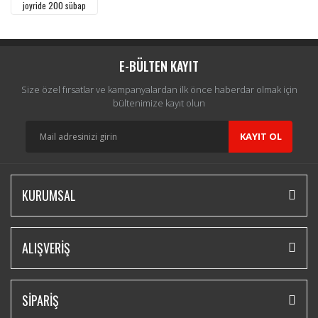
joyride 200 sübap
E-BÜLTEN KAYIT
Size özel fırsatlar ve kampanyalardan ilk önce haberdar olmak için
bültenimize kayıt olun
KAYIT OL
KURUMSAL
ALIŞVERİŞ
SİPARİŞ