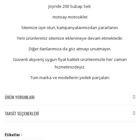
Joyride 200 Subap Seti
motoay motosıklet
Sitemize üye olun, kampanyalarımızdan yararlanın.
Yeni ürünlerimiz sitemize eklenmeye devam etmektedir.
Diğer ilanlarımıza da göz atmayı unutmayın.
Güvenli alışveriş uygun fiyat kaliteli ürünlerimizle her zaman
hizmetinizdeyiz.
Tüm marka ve modellerin yedek parçaları.
ÜRÜN YORUMLARI
TAKSİT SEÇENEKLERİ
Bu ürüne ilk yorumu siz yapın!
Etiketler :
Yorum Yaz