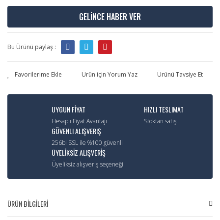
GELİNCE HABER VER
Bu Ürünü paylaş :
Ürün için Yorum Yaz
Ürünü Tavsiye Et
UYGUN FİYAT
HIZLI TESLIMAT
Hesaplı Fiyat Avantajı
Stoktan satış
GÜVENLI ALIŞVERIŞ
256bi SSL ile %100 güvenli
ÜYELİKSİZ ALIŞVERİŞ
Üyeliksiz alışveriş seçeneği
ÜRÜN BİLGİLERİ