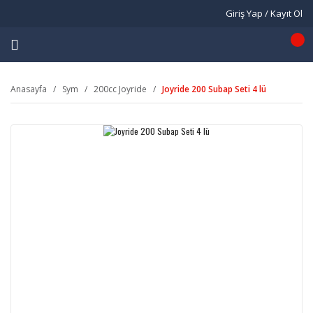
Giriş Yap / Kayıt Ol
Anasayfa
Sym
200cc Joyride
Joyride 200 Subap Seti 4 lü