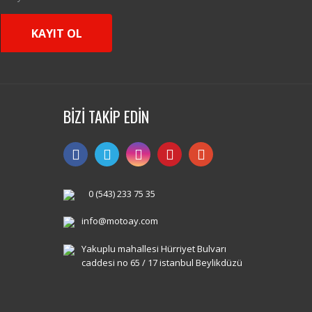
KAYIT OL
BİZİ TAKİP EDİN
0 (543) 233 75 35
info@motoay.com
Yakuplu mahallesi Hürriyet Bulvarı
caddesi no 65 / 17 istanbul Beylikdüzü