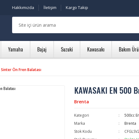
Hakkımızda
İletişim
Kargo Takip
Yamaha
Bajaj
Suzuki
Kawasakı
Bakım Ürü
Sinter Ön Fren Balatası
KAWASAKI EN 500 Bre
Brenta
Kategori
500cc E
Marka
Brenta
Stok Kodu
CFGLSV