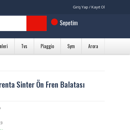
Giriş Yap / Kayıt Ol
Sepetim
nleri
Tvs
Piaggio
Sym
Arora
nta Sinter Ön Fren Balatası
n
23