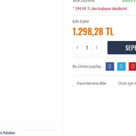
Stok Durumu
Stokta V
* 244,94 TL den başlayan taksitlerle!
Kdv Dahil
1.298,28 TL
SEP
Bu Ürünü paylaş :
Ürün için