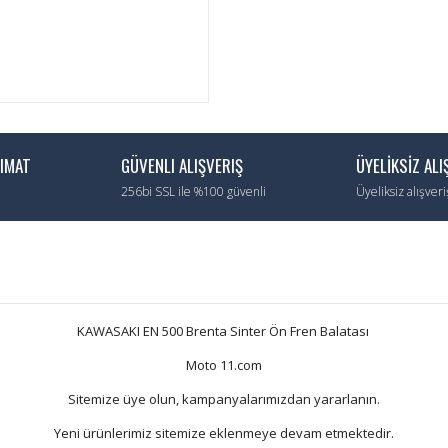
LIMAT
GÜVENLI ALIŞVERIŞ
ÜYELİKSİZ ALI
256bi SSL ile %100 güvenli
Üyeliksiz alışver
KAWASAKI EN 500 Brenta Sinter Ön Fren Balatası
Moto 11.com
Sitemize üye olun, kampanyalarımızdan yararlanın.
Yeni ürünlerimiz sitemize eklenmeye devam etmektedir.