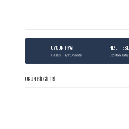
UYGUN FİYAT
HIZLI TES
Hesaplı Fiyat Avantajı
Stoktan satış
ÜRÜN BİLGİLERİ