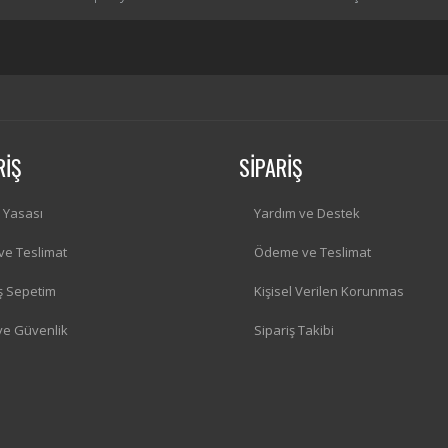
RİŞ
SİPARİŞ
i Yasası
Yardım ve Destek
 ve Teslimat
Ödeme ve Teslimat
iş Sepetim
Kişisel Verilen Korunmas
 ve Güvenlik
Sipariş Takibi