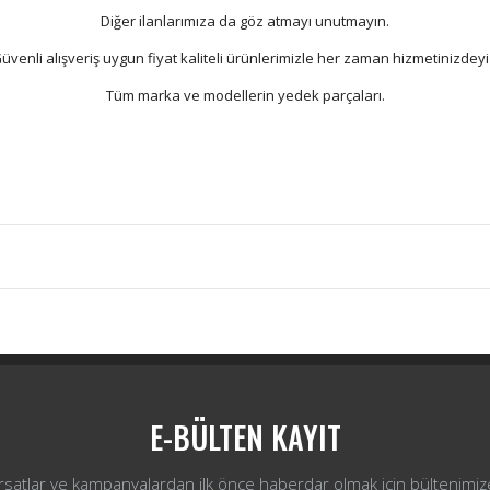
Diğer ilanlarımıza da göz atmayı unutmayın.
üvenli alışveriş uygun fiyat kaliteli ürünlerimizle her zaman hizmetinizdeyi
Tüm marka ve modellerin yedek parçaları.
Bu ürüne ilk yorumu siz yapın!
Yorum Yaz
E-BÜLTEN KAYIT
ırsatlar ve kampanyalardan ilk önce haberdar olmak için bültenimiz