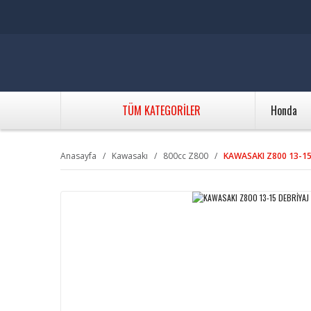
TÜM KATEGORİLER
Honda
Anasayfa
Kawasakı
800cc Z800
KAWASAKI Z800 13-15