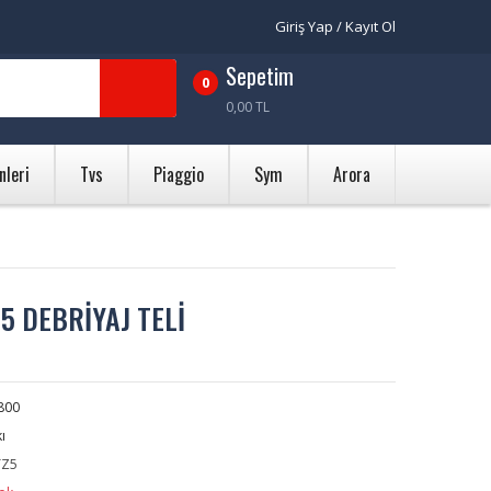
Giriş Yap / Kayıt Ol
Sepetim
0
0,00 TL
nleri
Tvs
Piaggio
Sym
Arora
5 DEBRİYAJ TELİ
800
ı
Z5