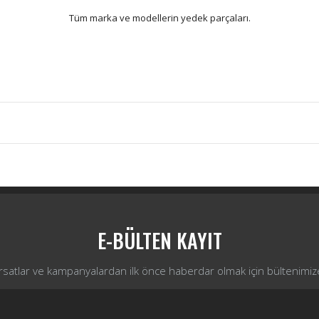
Tüm marka ve modellerin yedek parçaları.
Bu ürüne ilk yorumu siz yapın!
Yorum Yaz
E-BÜLTEN KAYIT
ırsatlar ve kampanyalardan ilk önce haberdar olmak için bültenimiz