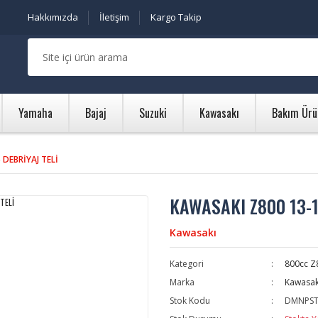
Hakkımızda
İletişim
Kargo Takip
Yamaha
Bajaj
Suzuki
Kawasakı
Bakım Ürü
 DEBRİYAJ TELİ
KAWASAKI Z800 13-1
Kawasakı
Kategori
800cc Z
Marka
Kawasak
Stok Kodu
DMNPST