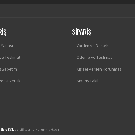
RİŞ
SİPARİŞ
i Yasası
Yardım ve Destek
 ve Teslimat
Ödeme ve Teslimat
iş Sepetim
Kişisel Verilen Korunmas
 ve Güvenlik
Sipariş Takibi
56bit SSL
sertifikası ile korunmaktadır.