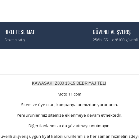
HIZLI TESLIMAT
GÜVENLI ALIŞVERIŞ
Stoktan satış
256bi SSL ile %100 güvenli
KAWASAKI Z800 13-15 DEBRİYAJ TELİ
Moto 11.com
Sitemize üye olun, kampanyalarımızdan yararlanın.
Yeni ürünlerimiz sitemize eklenmeye devam etmektedir.
Diğer ilanlarımıza da göz atmayı unutmayın.
üvenli alışveriş uygun fiyat kaliteli ürünlerimizle her zaman hizmetinizdeyi