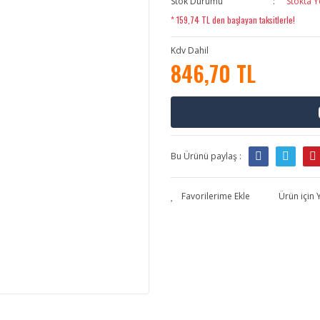
Stok Durumu
Stokta Y
* 159,74 TL den başlayan taksitlerle!
Kdv Dahil
846,70 TL
Bu Ürünü paylaş :
Ürün için