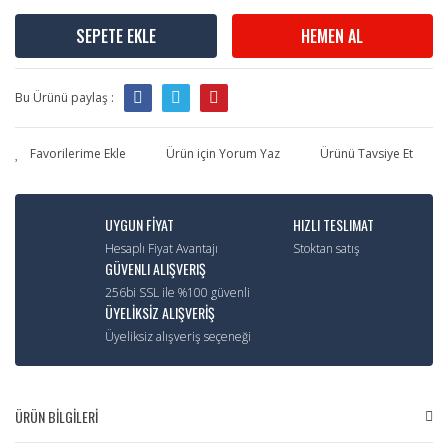
SEPETE EKLE
HEMEN AL
Bu Ürünü paylaş :
Ürün için Yorum Yaz
Ürünü Tavsiye Et
UYGUN FİYAT
HIZLI TESLIMAT
Hesaplı Fiyat Avantajı
Stoktan satış
GÜVENLI ALIŞVERIŞ
256bi SSL ile %100 güvenli
ÜYELİKSİZ ALIŞVERİŞ
Üyeliksiz alışveriş seçeneği
ÜRÜN BİLGİLERİ