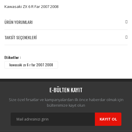
Kawasaki ZX 6 R Far 2007 2008
ÜRÜN YORUMLARI
TAKSİT SEÇENEKLERİ
Bu ürüne ilk yorumu siz yapın!
Etiketler :
Yorum Yaz
kawasaki zx 6 r far 2007 2008
E-BÜLTEN KAYIT
Size özel fırsatlar ve kampanyalardan ilk önce haberdar olmak için
bültenimize kayıt olun
KAYIT OL