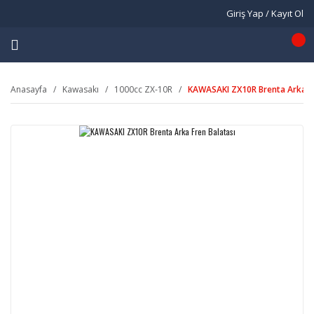
Giriş Yap / Kayıt Ol
Anasayfa
Kawasakı
1000cc ZX-10R
KAWASAKI ZX10R Brenta Arka Fr