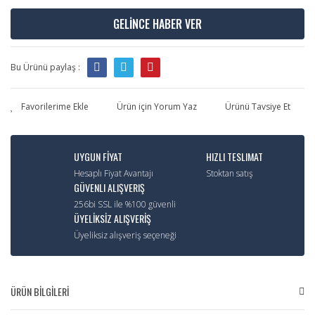
GELİNCE HABER VER
Bu Ürünü paylaş :
Ürün için Yorum Yaz
Ürünü Tavsiye Et
UYGUN FİYAT
HIZLI TESLIMAT
Hesaplı Fiyat Avantajı
Stoktan satış
GÜVENLI ALIŞVERIŞ
256bi SSL ile %100 güvenli
ÜYELİKSİZ ALIŞVERİŞ
Üyeliksiz alışveriş seçeneği
ÜRÜN BİLGİLERİ