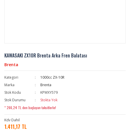
KAWASAKI ZX10R Brenta Arka Fren Balatası
Brenta
Kategori
1000cc ZX-10R
Marka
Brenta
Stok Kodu
KPWXY579
Stok Durumu
Stokta Yok
* 266,24 TL den başlayan taksitlerle!
Kdv Dahil
1.411,17 TL