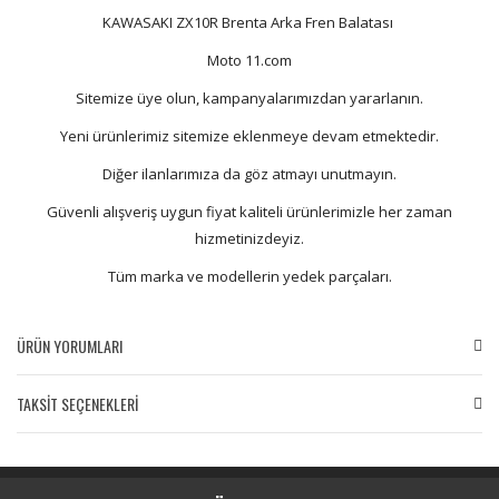
KAWASAKI ZX10R Brenta Arka Fren Balatası
Moto 11.com
Sitemize üye olun, kampanyalarımızdan yararlanın.
Yeni ürünlerimiz sitemize eklenmeye devam etmektedir.
Diğer ilanlarımıza da göz atmayı unutmayın.
Güvenli alışveriş uygun fiyat kaliteli ürünlerimizle her zaman
hizmetinizdeyiz.
Tüm marka ve modellerin yedek parçaları.
ÜRÜN YORUMLARI
TAKSİT SEÇENEKLERİ
Bu ürüne ilk yorumu siz yapın!
Yorum Yaz