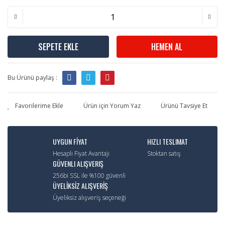
SEPETE EKLE
HEMEN AL
Bu Ürünü paylaş :
Ürün için Yorum Yaz
Ürünü Tavsiye Et
UYGUN FİYAT
HIZLI TESLIMAT
Hesaplı Fiyat Avantajı
Stoktan satış
GÜVENLI ALIŞVERIŞ
256bi SSL ile %100 güvenli
ÜYELİKSİZ ALIŞVERİŞ
Üyeliksiz alışveriş seçeneği