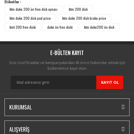
Etiketler :
ktm duke 200 ön fren disk aynası
ktm 200 disk
ktm duke 200 disk pad price
ktm duke 200 disk brake price
kmt 200 fren diski
duke ön fren diski
ktm duke200 ön disk
E-BÜLTEN KAYIT
Size özel fırsatlar ve kampanyalardan ilk önce haberdar olmak için
bültenimize kayıt olun
KAYIT OL
KURUMSAL
ALIŞVERİŞ