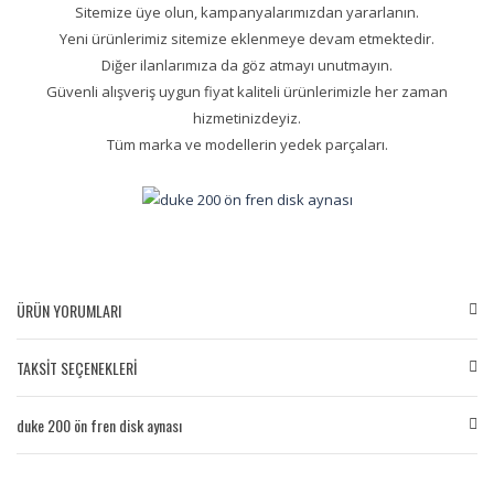
Sitemize üye olun, kampanyalarımızdan yararlanın.
Yeni ürünlerimiz sitemize eklenmeye devam etmektedir.
Diğer ilanlarımıza da göz atmayı unutmayın.
Güvenli alışveriş uygun fiyat kaliteli ürünlerimizle her zaman
hizmetinizdeyiz.
Tüm marka ve modellerin yedek parçaları.
ÜRÜN YORUMLARI
TAKSİT SEÇENEKLERİ
Bu ürüne ilk yorumu siz yapın!
duke 200 ön fren disk aynası
Yorum Yaz