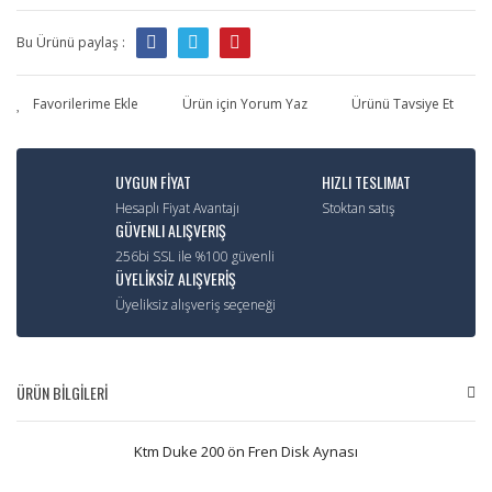
Bu Ürünü paylaş :
Ürün için Yorum Yaz
Ürünü Tavsiye Et
UYGUN FİYAT
HIZLI TESLIMAT
Hesaplı Fiyat Avantajı
Stoktan satış
GÜVENLI ALIŞVERIŞ
256bi SSL ile %100 güvenli
ÜYELİKSİZ ALIŞVERİŞ
Üyeliksiz alışveriş seçeneği
ÜRÜN BİLGİLERİ
Ktm Duke 200 ön Fren Disk Aynası