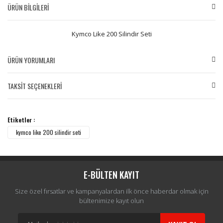
ÜRÜN BİLGİLERİ
Kymco Like 200 Silindir Seti
ÜRÜN YORUMLARI
TAKSİT SEÇENEKLERİ
Bu ürüne ilk yorumu siz yapın!
Etiketler :
Yorum Yaz
kymco like 200 silindir seti
E-BÜLTEN KAYIT
Size özel fırsatlar ve kampanyalardan ilk önce haberdar olmak için
bültenimize kayıt olun