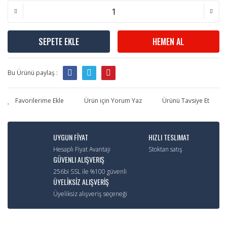
SEPETE EKLE
HEMEN AL
Bu Ürünü paylaş :
Ürün için Yorum Yaz
Ürünü Tavsiye Et
UYGUN FİYAT
HIZLI TESLIMAT
Hesaplı Fiyat Avantajı
Stoktan satış
GÜVENLI ALIŞVERIŞ
256bi SSL ile %100 güvenli
ÜYELİKSİZ ALIŞVERİŞ
Üyeliksiz alışveriş seçeneği