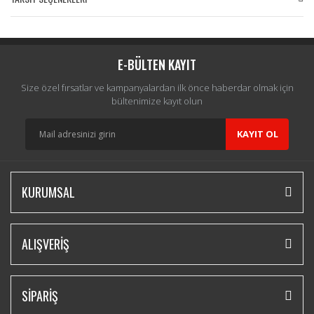
Bu ürüne ilk yorumu siz yapın!
Yorum Yaz
E-BÜLTEN KAYIT
Size özel fırsatlar ve kampanyalardan ilk önce haberdar olmak için
bültenimize kayıt olun
KAYIT OL
KURUMSAL
ALIŞVERİŞ
SİPARİŞ