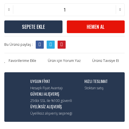
SEPETE EKLE
HEMEN AL
Bu Ürünü paylaş :
Ürün için Yorum Yaz
Ürünü Tavsiye Et
UYGUN FİYAT
HIZLI TESLIMAT
Hesaplı Fiyat Avantajı
Stoktan satış
GÜVENLI ALIŞVERIŞ
256bi SSL ile %100 güvenli
ÜYELİKSİZ ALIŞVERİŞ
Üyeliksiz alışveriş seçeneği