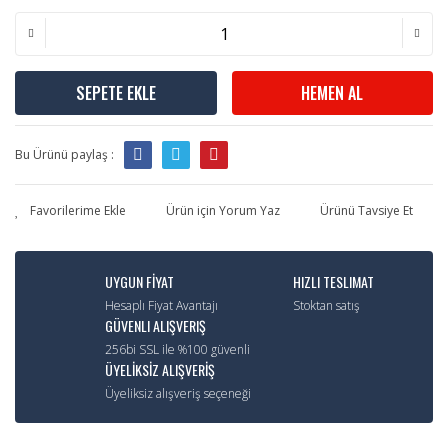
SEPETE EKLE
HEMEN AL
Bu Ürünü paylaş :
Ürün için Yorum Yaz
Ürünü Tavsiye Et
UYGUN FİYAT
HIZLI TESLIMAT
Hesaplı Fiyat Avantajı
Stoktan satış
GÜVENLI ALIŞVERIŞ
256bi SSL ile %100 güvenli
ÜYELİKSİZ ALIŞVERİŞ
Üyeliksiz alışveriş seçeneği