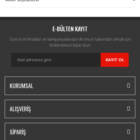
Bu ürüne ilk yorumu siz yapın!
Yorum Yaz
E-BÜLTEN KAYIT
Size özel fırsatlar ve kampanyalardan ilk önce haberdar olmak için
bültenimize kayıt olun
KAYIT OL
KURUMSAL
ALIŞVERİŞ
SİPARİŞ