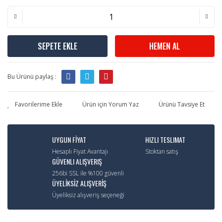
SEPETE EKLE
HEMEN AL
Bu Ürünü paylaş :
Ürün için Yorum Yaz
Ürünü Tavsiye Et
UYGUN FİYAT
HIZLI TESLIMAT
Hesaplı Fiyat Avantajı
Stoktan satış
GÜVENLI ALIŞVERIŞ
256bi SSL ile %100 güvenli
ÜYELİKSİZ ALIŞVERİŞ
Üyeliksiz alışveriş seçeneği