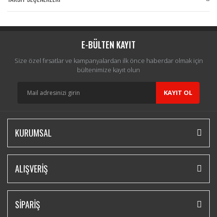
Bu ürüne ilk yorumu siz yapın!
Yorum Yaz
E-BÜLTEN KAYIT
Size özel fırsatlar ve kampanyalardan ilk önce haberdar olmak için
bültenimize kayıt olun
KAYIT OL
KURUMSAL
ALIŞVERİŞ
SİPARİŞ