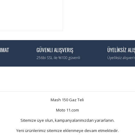
LIMAT
GÜVENLI ALIŞVERIŞ
ÜYELİKSİZ ALI
256bi SSL ile %100 güvenli
Üyeliksiz alışver
Mash 150 Gaz Teli
Moto 11.com
Sitemize üye olun, kampanyalarımızdan yararlanın.
Yeni ürünlerimiz sitemize eklenmeye devam etmektedir.