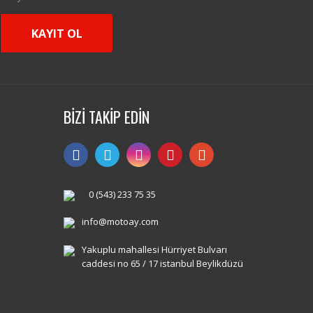
KAYIT OL
BİZİ TAKİP EDİN
0 (543) 233 75 35
info@motoay.com
Yakuplu mahallesi Hürriyet Bulvarı
caddesi no 65 / 17 istanbul Beylikdüzü