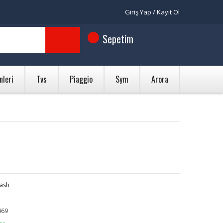
Giriş Yap / Kayıt Ol
Sepetim
nleri
Tvs
Piaggio
Sym
Arora
ash
69