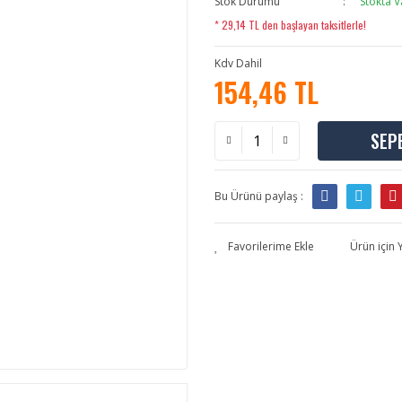
Stok Durumu
Stokta V
* 29,14 TL den başlayan taksitlerle!
Kdv Dahil
154,46 TL
SEP
Bu Ürünü paylaş :
Ürün için