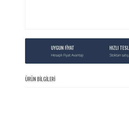
UYGUN FİYAT
HIZLI TES
Hesaplı Fiyat Avantajı
Stoktan satış
ÜRÜN BİLGİLERİ