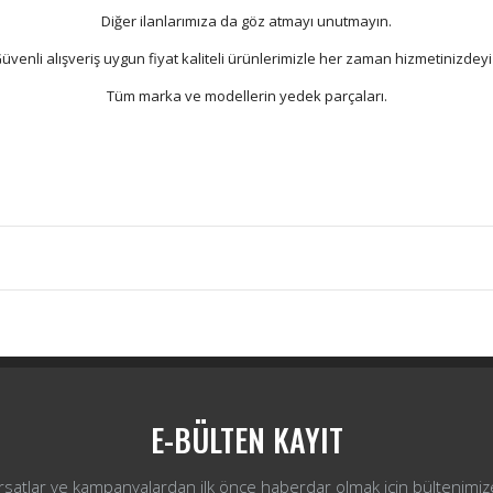
Diğer ilanlarımıza da göz atmayı unutmayın.
üvenli alışveriş uygun fiyat kaliteli ürünlerimizle her zaman hizmetinizdeyi
Tüm marka ve modellerin yedek parçaları.
Bu ürüne ilk yorumu siz yapın!
Yorum Yaz
E-BÜLTEN KAYIT
ırsatlar ve kampanyalardan ilk önce haberdar olmak için bültenimiz