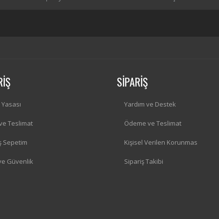
RİŞ
SİPARİŞ
i Yasası
Yardım ve Destek
 ve Teslimat
Ödeme ve Teslimat
iş Sepetim
Kişisel Verilen Korunmas
 ve Güvenlik
Sipariş Takibi