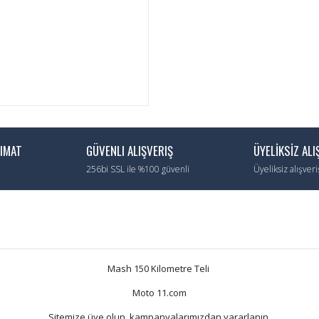
LIMAT
GÜVENLI ALIŞVERIŞ
ÜYELİKSİZ ALI
256bi SSL ile %100 güvenli
Üyeliksiz alışver
Mash 150 Kilometre Teli
Moto 11.com
Sitemize üye olun, kampanyalarımızdan yararlanın.