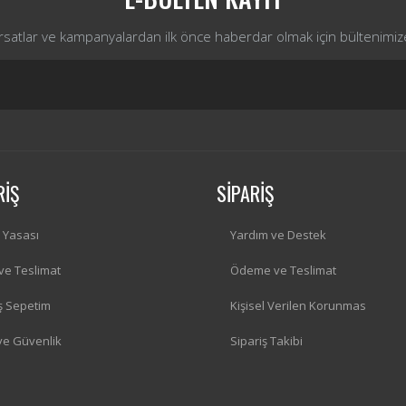
ırsatlar ve kampanyalardan ilk önce haberdar olmak için bültenimiz
RİŞ
SİPARİŞ
i Yasası
Yardım ve Destek
 ve Teslimat
Ödeme ve Teslimat
iş Sepetim
Kişisel Verilen Korunmas
 ve Güvenlik
Sipariş Takibi