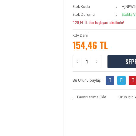
Stok Kodu
HJNPW5
Stok Durumu
Stokta V
* 29,14 TL den başlayan taksitlerle!
Kdv Dahil
154,46 TL
SEP
Bu Ürünü paylaş :
Ürün için