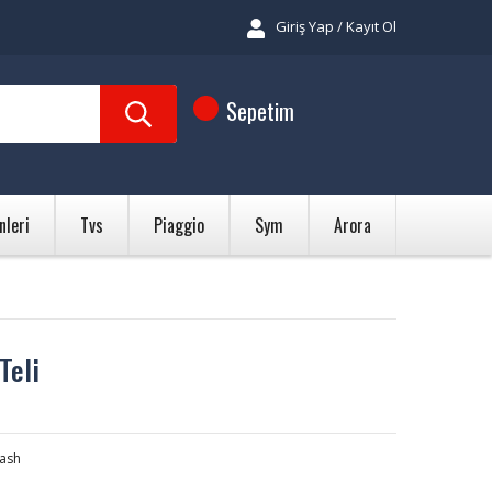
Giriş Yap / Kayıt Ol
Sepetim
nleri
Tvs
Piaggio
Sym
Arora
Teli
ash