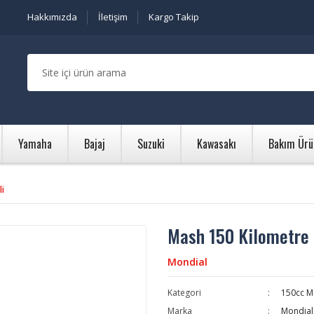
Hakkımızda
İletişim
Kargo Takip
Yamaha
Bajaj
Suzuki
Kawasakı
Bakım Ürü
li
Mash 150 Kilometre 
Mondial
Kategori
150cc M
Marka
Mondial