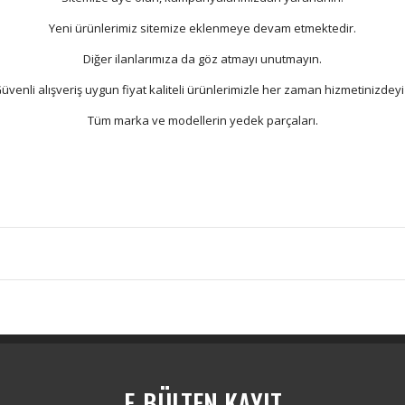
Yeni ürünlerimiz sitemize eklenmeye devam etmektedir.
Diğer ilanlarımıza da göz atmayı unutmayın.
üvenli alışveriş uygun fiyat kaliteli ürünlerimizle her zaman hizmetinizdeyi
Tüm marka ve modellerin yedek parçaları.
Bu ürüne ilk yorumu siz yapın!
Yorum Yaz
E-BÜLTEN KAYIT