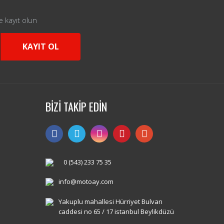
e kayıt olun
KAYIT OL
BİZİ TAKİP EDİN
0 (543) 233 75 35
info@motoay.com
Yakuplu mahallesi Hürriyet Bulvarı
caddesi no 65 / 17 istanbul Beylikdüzü