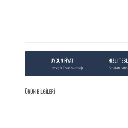
UYGUN FİYAT
HIZLI TES
Hesaplı Fiyat Avantajı
Stoktan satış
ÜRÜN BİLGİLERİ