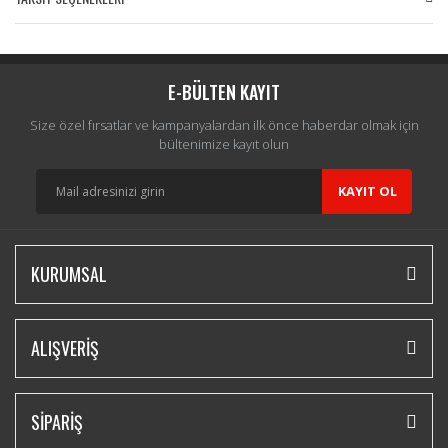
Bu ürüne ilk yorumu siz yapın!
Yorum Yaz
E-BÜLTEN KAYIT
Size özel fırsatlar ve kampanyalardan ilk önce haberdar olmak için
bültenimize kayıt olun
KAYIT OL
KURUMSAL
ALIŞVERİŞ
SİPARİŞ