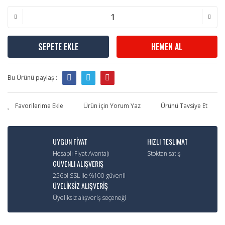
SEPETE EKLE
HEMEN AL
Bu Ürünü paylaş :
Ürün için Yorum Yaz
Ürünü Tavsiye Et
UYGUN FİYAT
HIZLI TESLIMAT
Hesaplı Fiyat Avantajı
Stoktan satış
GÜVENLI ALIŞVERIŞ
256bi SSL ile %100 güvenli
ÜYELİKSİZ ALIŞVERİŞ
Üyeliksiz alışveriş seçeneği