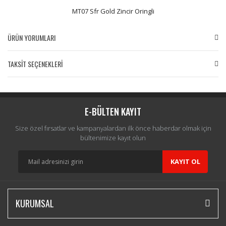
MT07 Sfr Gold Zincir Oringli
ÜRÜN YORUMLARI
TAKSİT SEÇENEKLERİ
Bu ürüne ilk yorumu siz yapın!
Yorum Yaz
E-BÜLTEN KAYIT
Size özel fırsatlar ve kampanyalardan ilk önce haberdar olmak için
bültenimize kayıt olun
KAYIT OL
KURUMSAL