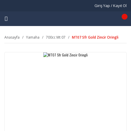
Giriş Yap / Kayıt Ol
Anasayfa
Yamaha
700cc Mt 07
MT07 Sfr Gold Zincir Oringli