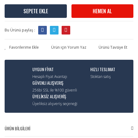
SEPETE EKLE
HEMEN AL
Bu Ürünü paylaş :
Ürün için Yorum Yaz
Ürünü Tavsiye Et
UYGUN FİYAT
HIZLI TESLIMAT
Hesaplı Fiyat Avantajı
Stoktan satış
GÜVENLI ALIŞVERIŞ
256bi SSL ile %100 güvenli
ÜYELİKSİZ ALIŞVERİŞ
Üyeliksiz alışveriş seçeneği
ÜRÜN BİLGİLERİ