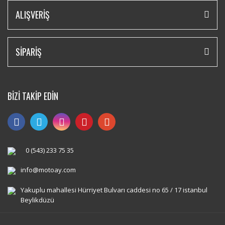
ALIŞVERİŞ
SİPARİŞ
BİZİ TAKİP EDİN
0 (543) 233 75 35
info@motoay.com
Yakuplu mahallesi Hürriyet Bulvarı caddesi no 65 / 17 istanbul
Beylikdüzü