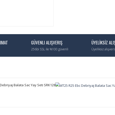
LIMAT
GÜVENLI ALIŞVERIŞ
ÜYELİKSİZ ALI
256bi SSL ile %100 güvenli
Üyeliksiz alışver
Debriyaj Balata Sac Yay Seti SRK128