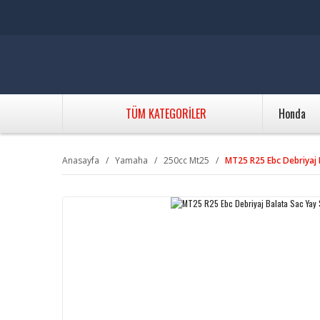
TÜM KATEGORİLER
Honda
Anasayfa
Yamaha
250cc Mt25
MT25 R25 Ebc Debriyaj 