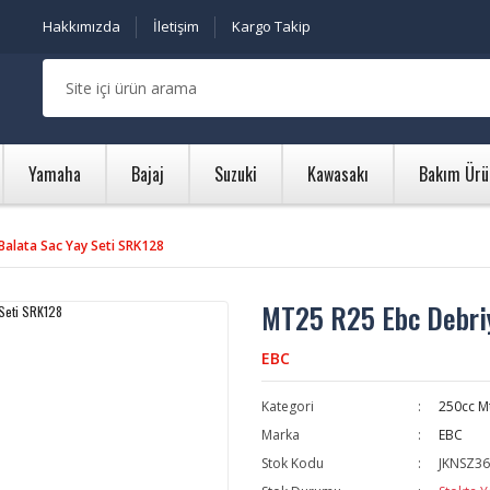
Hakkımızda
İletişim
Kargo Takip
Yamaha
Bajaj
Suzuki
Kawasakı
Bakım Ürü
Balata Sac Yay Seti SRK128
MT25 R25 Ebc Debriy
EBC
Kategori
250cc M
Marka
EBC
Stok Kodu
JKNSZ36