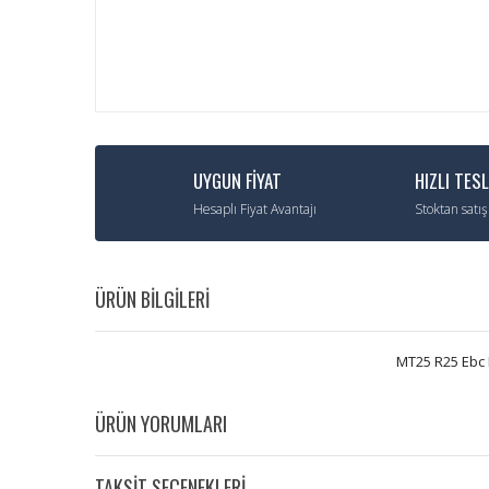
UYGUN FİYAT
HIZLI TES
Hesaplı Fiyat Avantajı
Stoktan satış
ÜRÜN BİLGİLERİ
MT25 R25 Ebc 
ÜRÜN YORUMLARI
TAKSİT SEÇENEKLERİ