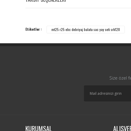
Etiketler :
mt25 r25 ebc debriyaj balata sac yay seti srk128
Size özel f
KURUMSAL
ALIŞVE