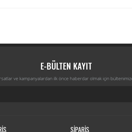
Bu ürüne ilk yorumu siz yapın!
Yorum Yaz
E-BÜLTEN KAYIT
ırsatlar ve kampanyalardan ilk önce haberdar olmak için bültenimiz
RİŞ
SİPARİŞ