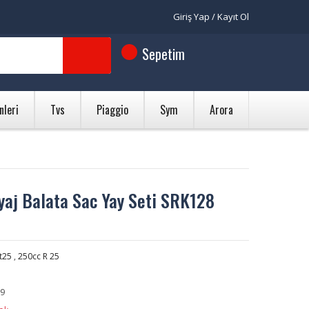
Giriş Yap / Kayıt Ol
Sepetim
nleri
Tvs
Piaggio
Sym
Arora
aj Balata Sac Yay Seti SRK128
t25
,
250cc R 25
9