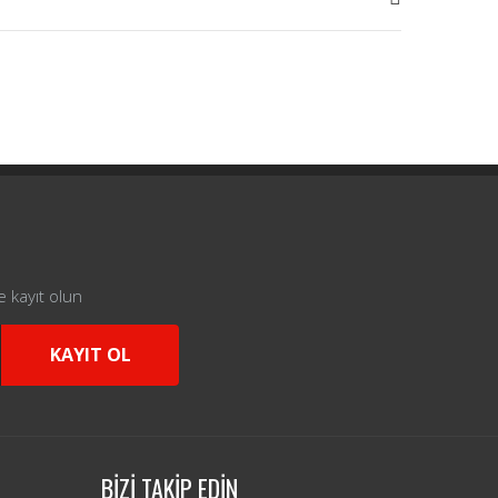
e kayıt olun
KAYIT OL
BİZİ TAKİP EDİN