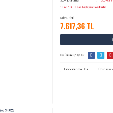
Stok Durumu
Stokta Y
* 1.437,14 TL den başlayan taksitlerle!
Kdv Dahil
7.617,36 TL
Bu Ürünü paylaş :
Ürün için