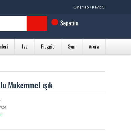
Giriş Yap / Kayıt Ol
Sepetim
nleri
Tvs
Piaggio
Sym
Arora
ulu Mukemmel ışık
c
W24
ar