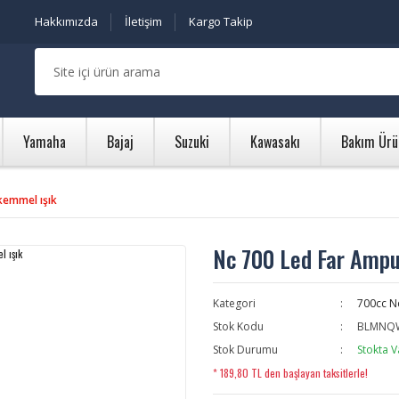
Hakkımızda
İletişim
Kargo Takip
Yamaha
Bajaj
Suzuki
Kawasakı
Bakım Ürü
kemmel ışık
Nc 700 Led Far Amp
Kategori
700cc N
Stok Kodu
BLMNQ
Stok Durumu
Stokta V
* 189,80 TL den başlayan taksitlerle!