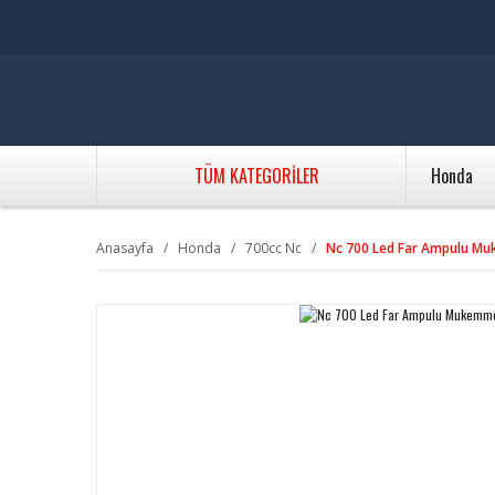
TÜM KATEGORİLER
Honda
Anasayfa
Honda
700cc Nc
Nc 700 Led Far Ampulu Mu