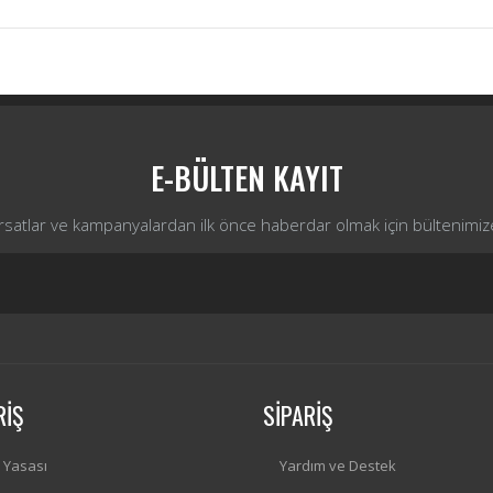
Bu ürüne ilk yorumu siz yapın!
Yorum Yaz
E-BÜLTEN KAYIT
ırsatlar ve kampanyalardan ilk önce haberdar olmak için bültenimiz
RİŞ
SİPARİŞ
i Yasası
Yardım ve Destek