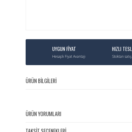
UYGUN FİYAT
HIZLI TES
Hesaplı Fiyat Avantajı
Stoktan satış
ÜRÜN BİLGİLERİ
ÜRÜN YORUMLARI
TAKSİT SEÇENEKLERİ