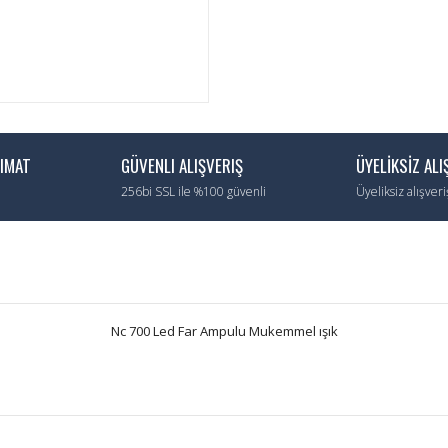
LIMAT
GÜVENLI ALIŞVERIŞ
ÜYELİKSİZ ALI
256bi SSL ile %100 güvenli
Üyeliksiz alışver
Nc 700 Led Far Ampulu Mukemmel ışık