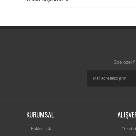
Size özel f
KURUMSAL
ALIŞVE
Hakkımızda
Tüketic