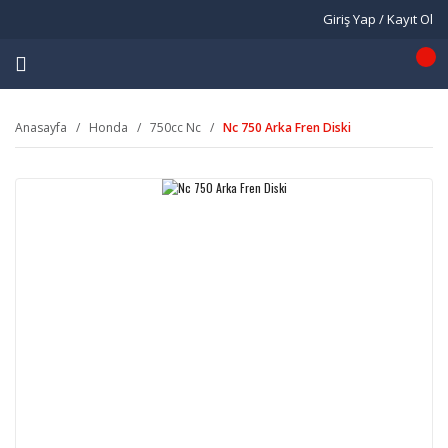
Giriş Yap / Kayıt Ol
Anasayfa
Honda
750cc Nc
Nc 750 Arka Fren Diski