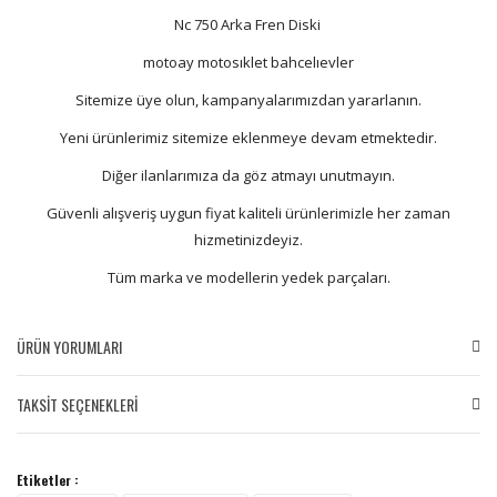
Nc 750 Arka Fren Diski
motoay motosıklet bahcelıevler
Sitemize üye olun, kampanyalarımızdan yararlanın.
Yeni ürünlerimiz sitemize eklenmeye devam etmektedir.
Diğer ilanlarımıza da göz atmayı unutmayın.
Güvenli alışveriş uygun fiyat kaliteli ürünlerimizle her zaman
hizmetinizdeyiz.
Tüm marka ve modellerin yedek parçaları.
ÜRÜN YORUMLARI
TAKSİT SEÇENEKLERİ
Bu ürüne ilk yorumu siz yapın!
Etiketler :
Yorum Yaz