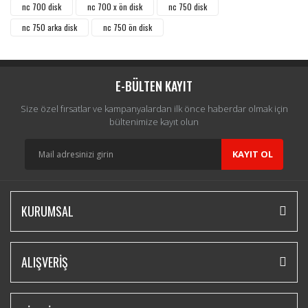
nc 700 disk
nc 700 x ön disk
nc 750 disk
nc 750 arka disk
nc 750 ön disk
E-BÜLTEN KAYIT
Size özel fırsatlar ve kampanyalardan ilk önce haberdar olmak için
bültenimize kayıt olun
KAYIT OL
KURUMSAL
ALIŞVERİŞ