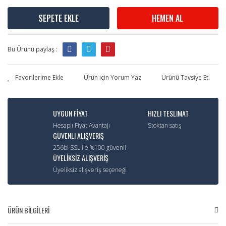
SEPETE EKLE
HEMEN AL
Bu Ürünü paylaş :
Ürün için Yorum Yaz
Ürünü Tavsiye Et
UYGUN FİYAT
HIZLI TESLIMAT
Hesaplı Fiyat Avantajı
Stoktan satış
GÜVENLI ALIŞVERIŞ
256bi SSL ile %100 güvenli
ÜYELİKSİZ ALIŞVERİŞ
Üyeliksiz alışveriş seçeneği
ÜRÜN BİLGİLERİ