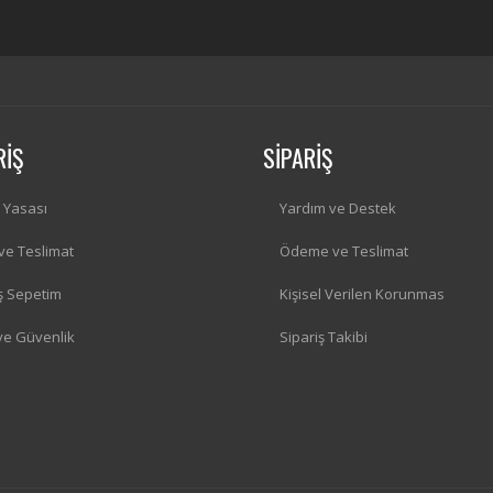
RİŞ
SİPARİŞ
i Yasası
Yardım ve Destek
 ve Teslimat
Ödeme ve Teslimat
iş Sepetim
Kişisel Verilen Korunmas
 ve Güvenlik
Sipariş Takibi