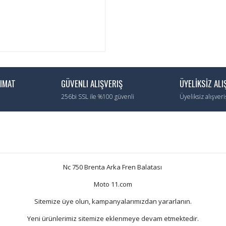
LIMAT
GÜVENLI ALIŞVERIŞ
ÜYELİKSİZ ALI
256bi SSL ile %100 güvenli
Üyeliksiz alışver
Nc 750 Brenta Arka Fren Balatası
Moto 11.com
Sitemize üye olun, kampanyalarımızdan yararlanın.
Yeni ürünlerimiz sitemize eklenmeye devam etmektedir.