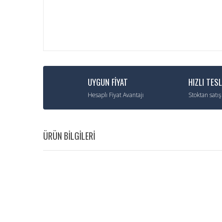
UYGUN FİYAT
HIZLI TES
Hesaplı Fiyat Avantajı
Stoktan satış
ÜRÜN BİLGİLERİ