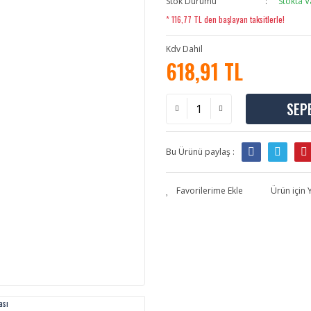
Stok Durumu
Stokta V
* 116,77 TL den başlayan taksitlerle!
Kdv Dahil
618,91 TL
SEP
Bu Ürünü paylaş :
Ürün için