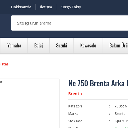
Hakkımızda
İletişim
Kargo Takip
Yamaha
Bajaj
Suzuki
Kawasakı
Bakım Ürü
latası
Nc 750 Brenta Arka 
Brenta
Kategori
750cc N
Marka
Brenta
Stok Kodu
GJKLMU