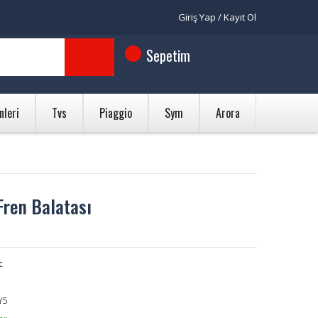
Giriş Yap / Kayıt Ol
Sepetim
nleri
Tvs
Piaggio
Sym
Arora
Fren Balatası
c
Y5