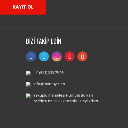
KAYIT OL
BİZİ TAKİP EDİN
0 (543) 233 75 35
info@motoay.com
Yakuplu mahallesi Hürriyet Bulvarı
caddesi no 65 / 17 istanbul Beylikdüzü