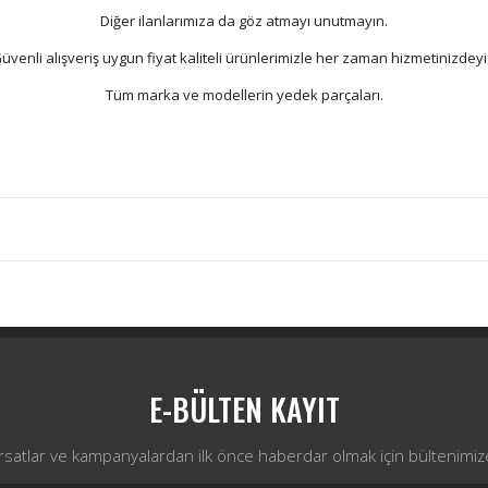
Diğer ilanlarımıza da göz atmayı unutmayın.
üvenli alışveriş uygun fiyat kaliteli ürünlerimizle her zaman hizmetinizdeyi
Tüm marka ve modellerin yedek parçaları.
Bu ürüne ilk yorumu siz yapın!
Yorum Yaz
E-BÜLTEN KAYIT
ırsatlar ve kampanyalardan ilk önce haberdar olmak için bültenimiz