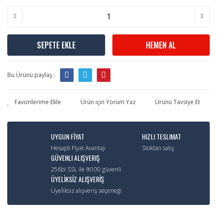
SEPETE EKLE
HEMEN AL
Bu Ürünü paylaş :
Ürün için Yorum Yaz
Ürünü Tavsiye Et
UYGUN FİYAT
HIZLI TESLIMAT
Hesaplı Fiyat Avantajı
Stoktan satış
GÜVENLI ALIŞVERIŞ
256bi SSL ile %100 güvenli
ÜYELİKSİZ ALIŞVERİŞ
Üyeliksiz alışveriş seçeneği