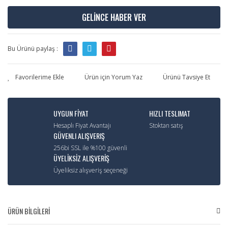
GELİNCE HABER VER
Bu Ürünü paylaş :
Ürün için Yorum Yaz
Ürünü Tavsiye Et
UYGUN FİYAT
HIZLI TESLIMAT
Hesaplı Fiyat Avantajı
Stoktan satış
GÜVENLI ALIŞVERIŞ
256bi SSL ile %100 güvenli
ÜYELİKSİZ ALIŞVERİŞ
Üyeliksiz alışveriş seçeneği
ÜRÜN BİLGİLERİ