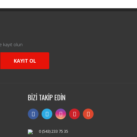
e kayıt olun
KAYIT OL
BİZİ TAKİP EDİN
0 (543) 233 75 35