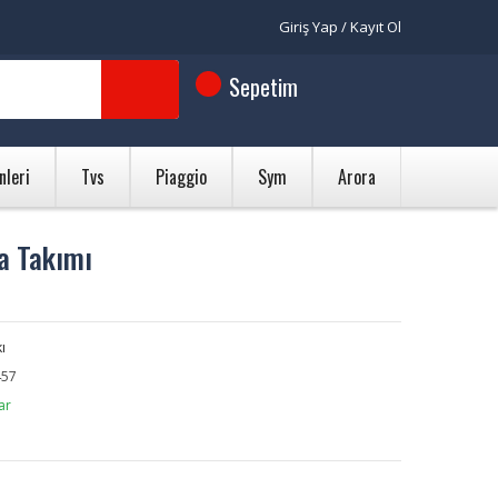
Giriş Yap / Kayıt Ol
Sepetim
nleri
Tvs
Piaggio
Sym
Arora
a Takımı
ı
57
ar