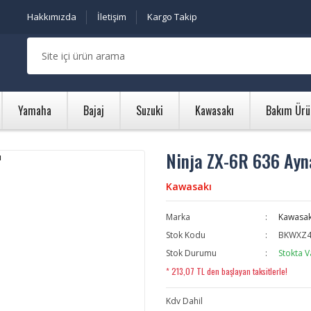
Hakkımızda
İletişim
Kargo Takip
Yamaha
Bajaj
Suzuki
Kawasakı
Bakım Ürü
Ninja ZX-6R 636 Ayn
Kawasakı
Marka
Kawasak
Stok Kodu
BKWXZ4
Stok Durumu
Stokta V
* 213,07 TL den başlayan taksitlerle!
Kdv Dahil