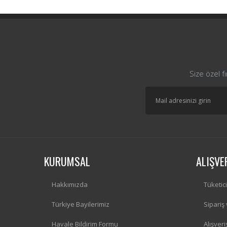
Size özel f
KURUMSAL
ALIŞVE
Hakkımızda
Tüketic
Türkiye Bayilerimiz
Sipariş
Havale Bildirim Formu
Alışver