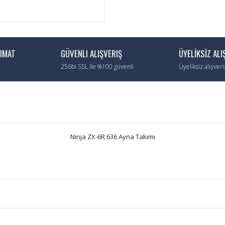
LIMAT
GÜVENLI ALIŞVERIŞ
ÜYELİKSİZ ALI
256bi SSL ile %100 güvenli
Üyeliksiz alışver
Ninja ZX-6R 636 Ayna Takımı
Bu ürüne ilk yorumu siz yapın!