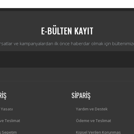
Yorum Yaz
E-BÜLTEN KAYIT
ırsatlar ve kampanyalardan ilk önce haberdar olmak için bültenimiz
RİŞ
SİPARİŞ
i Yasası
Yardım ve Destek
 ve Teslimat
Ödeme ve Teslimat
iş Sepetim
Kişisel Verilen Korunmas