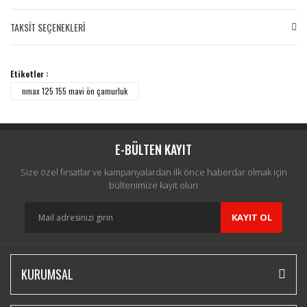
TAKSİT SEÇENEKLERİ
Bu ürüne ilk yorumu siz yapın!
Etiketler :
Yorum Yaz
nmax 125 155 mavi ön çamurluk
E-BÜLTEN KAYIT
Size özel fırsatlar ve kampanyalardan ilk önce haberdar olmak için
bültenimize kayıt olun
KAYIT OL
KURUMSAL