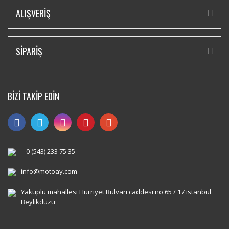
ALIŞVERİŞ
SİPARİŞ
BİZİ TAKİP EDİN
0 (543) 233 75 35
info@motoay.com
Yakuplu mahallesi Hürriyet Bulvarı caddesi no 65 / 17 istanbul
Beylikdüzü