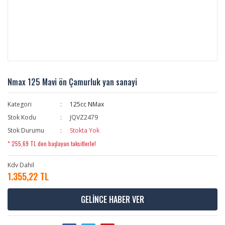
Nmax 125 Mavi ön Çamurluk yan sanayi
Kategori
125cc NMax
Stok Kodu
JQVZ2479
Stok Durumu
Stokta Yok
* 255,69 TL den başlayan taksitlerle!
Kdv Dahil
1.355,22 TL
GELİNCE HABER VER