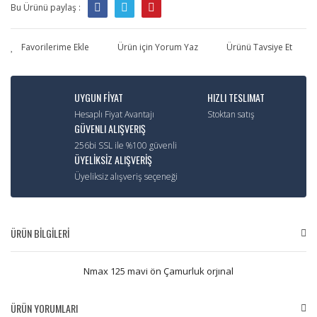
Bu Ürünü paylaş :
Ürün için Yorum Yaz
Ürünü Tavsiye Et
UYGUN FİYAT
HIZLI TESLIMAT
Hesaplı Fiyat Avantajı
Stoktan satış
GÜVENLI ALIŞVERIŞ
256bi SSL ile %100 güvenli
ÜYELİKSİZ ALIŞVERİŞ
Üyeliksiz alışveriş seçeneği
ÜRÜN BİLGİLERİ
Nmax 125 mavi ön Çamurluk orjınal
ÜRÜN YORUMLARI