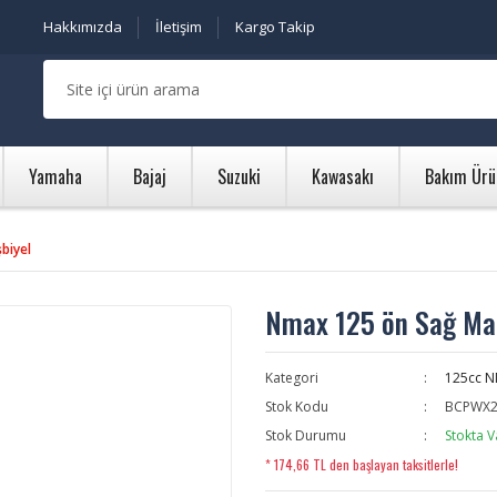
Hakkımızda
İletişim
Kargo Takip
Yamaha
Bajaj
Suzuki
Kawasakı
Bakım Ürü
biyel
Nmax 125 ön Sağ Mar
Kategori
125cc 
Stok Kodu
BCPWX2
Stok Durumu
Stokta V
* 174,66 TL den başlayan taksitlerle!