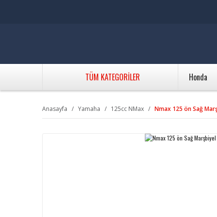
TÜM KATEGORİLER
Honda
Anasayfa
Yamaha
125cc NMax
Nmax 125 ön Sağ Marş