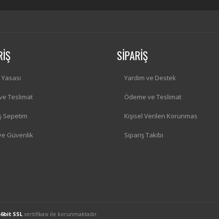
RİŞ
SİPARİŞ
i Yasası
Yardım ve Destek
 ve Teslimat
Ödeme ve Teslimat
iş Sepetim
Kişisel Verilen Korunmas
 ve Güvenlik
Sipariş Takibi
56bit SSL
sertifikası ile korunmaktadır.