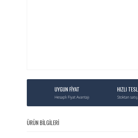
UYGUN FİYAT
HIZLI TES
Hesaplı Fiyat Avantajı
Stoktan satış
ÜRÜN BİLGİLERİ