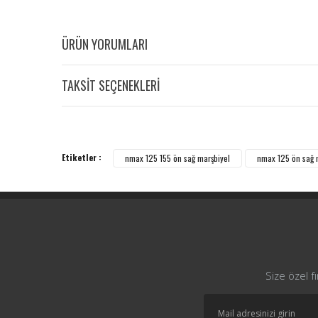
ÜRÜN YORUMLARI
TAKSİT SEÇENEKLERİ
Etiketler :
nmax 125 155 ön sağ marşbiyel
nmax 125 ön sağ 
Size özel f