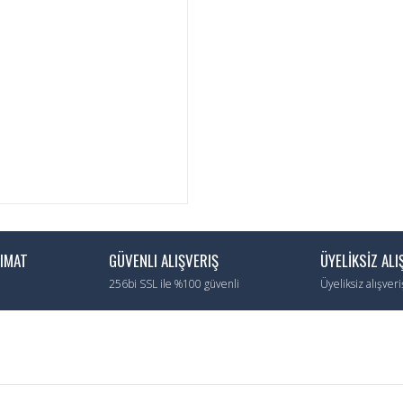
LIMAT
GÜVENLI ALIŞVERIŞ
ÜYELİKSİZ ALI
256bi SSL ile %100 güvenli
Üyeliksiz alışver