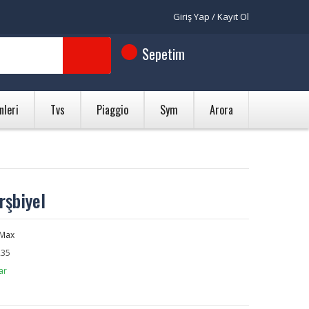
Giriş Yap / Kayıt Ol
Sepetim
nleri
Tvs
Piaggio
Sym
Arora
şbiyel
NMax
35
ar