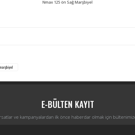
Nmax 125 ön Sağ Marşbiyel
Bu ürüne ilk yorumu siz yapın!
Yorum Yaz
marşbiyel
E-BÜLTEN KAYIT
ırsatlar ve kampanyalardan ilk önce haberdar olmak için bültenimiz