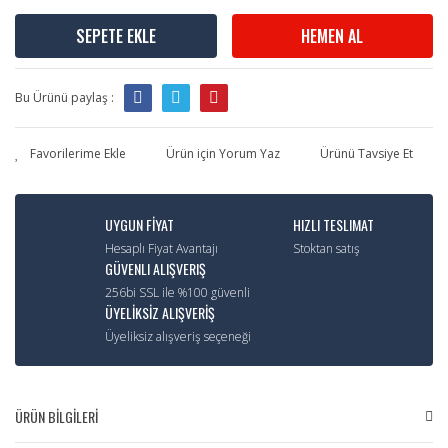
SEPETE EKLE
HEMEN AL
Bu Ürünü paylaş :
Ürün için Yorum Yaz
Ürünü Tavsiye Et
UYGUN FİYAT
HIZLI TESLIMAT
Hesaplı Fiyat Avantajı
Stoktan satış
GÜVENLI ALIŞVERIŞ
256bi SSL ile %100 güvenli
ÜYELİKSİZ ALIŞVERİŞ
Üyeliksiz alışveriş seçeneği
ÜRÜN BİLGİLERİ