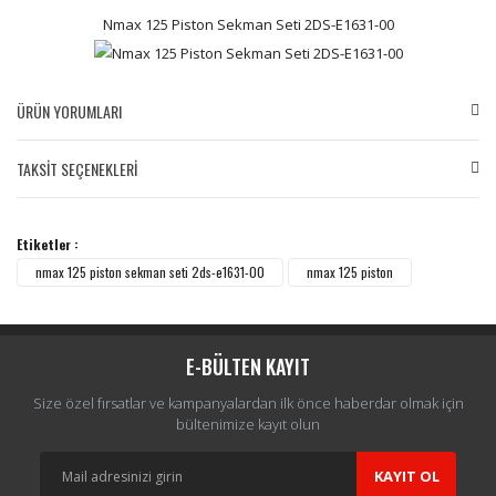
Nmax 125 Piston Sekman Seti 2DS-E1631-00
ÜRÜN YORUMLARI
TAKSİT SEÇENEKLERİ
Bu ürüne ilk yorumu siz yapın!
Etiketler :
Yorum Yaz
nmax 125 piston sekman seti 2ds-e1631-00
nmax 125 piston
E-BÜLTEN KAYIT
Size özel fırsatlar ve kampanyalardan ilk önce haberdar olmak için
bültenimize kayıt olun
KAYIT OL