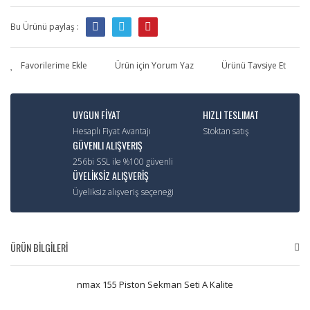
Bu Ürünü paylaş :
Ürün için Yorum Yaz
Ürünü Tavsiye Et
UYGUN FİYAT
HIZLI TESLIMAT
Hesaplı Fiyat Avantajı
Stoktan satış
GÜVENLI ALIŞVERIŞ
256bi SSL ile %100 güvenli
ÜYELİKSİZ ALIŞVERİŞ
Üyeliksiz alışveriş seçeneği
ÜRÜN BİLGİLERİ
nmax 155 Piston Sekman Seti A Kalite