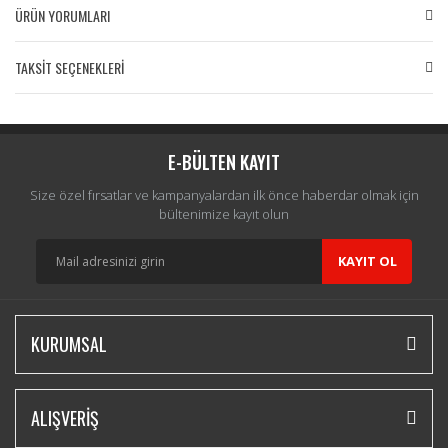
ÜRÜN YORUMLARI
TAKSİT SEÇENEKLERİ
Bu ürüne ilk yorumu siz yapın!
Yorum Yaz
E-BÜLTEN KAYIT
Size özel fırsatlar ve kampanyalardan ilk önce haberdar olmak için
bültenimize kayıt olun
KAYIT OL
KURUMSAL
ALIŞVERİŞ