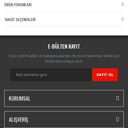
ÜRÜN YORUMLARI
TAKSİT SEÇENEKLERİ
Bu ürüne ilk yorumu siz yapın!
Yorum Yaz
E-BÜLTEN KAYIT
Size özel fırsatlar ve kampanyalardan ilk önce haberdar olmak için
bültenimize kayıt olun
KAYIT OL
KURUMSAL
ALIŞVERİŞ