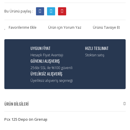
Bu Ürünü paylaş :
Ürün için Yorum Yaz
Ürünü Tavsiye Et
UYGUN FİYAT
HIZLI TESLIMAT
Hesaplı Fiyat Avantajı
Stoktan satış
GÜVENLI ALIŞVERIŞ
256bi SSL ile %100 güvenli
ÜYELİKSİZ ALIŞVERİŞ
Üyeliksiz alışveriş seçeneği
ÜRÜN BİLGİLERİ
Pcx 125 Depo ön Grenajı