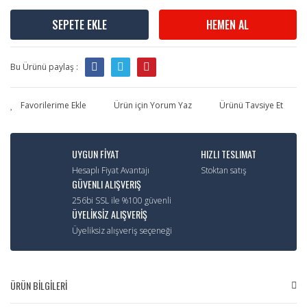
SEPETE EKLE
HEMEN AL
Bu Ürünü paylaş :
Ürün için Yorum Yaz
Ürünü Tavsiye Et
UYGUN FİYAT
HIZLI TESLIMAT
Hesaplı Fiyat Avantajı
Stoktan satış
GÜVENLI ALIŞVERIŞ
256bi SSL ile %100 güvenli
ÜYELİKSİZ ALIŞVERİŞ
Üyeliksiz alışveriş seçeneği
ÜRÜN BİLGİLERİ