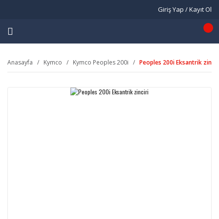
Giriş Yap / Kayıt Ol
Anasayfa
Kymco
Kymco Peoples 200i
Peoples 200i Eksantrik zincir