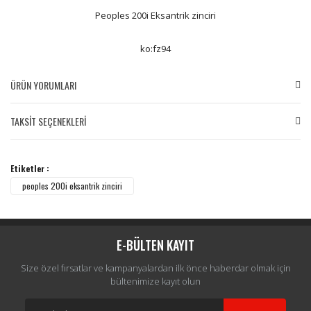
Peoples 200i Eksantrik zinciri
ko:fz94
ÜRÜN YORUMLARI
TAKSİT SEÇENEKLERİ
Bu ürüne ilk yorumu siz yapın!
Etiketler :
Yorum Yaz
peoples 200i eksantrik zinciri
E-BÜLTEN KAYIT
Size özel fırsatlar ve kampanyalardan ilk önce haberdar olmak için
bültenimize kayıt olun