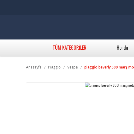
TÜM KATEGORİLER
Honda
Anasayfa
Piaggio
Vespa
piaggio beverly 500 marş m