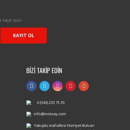
e kayıt olun
KAYIT OL
BİZİ TAKİP EDİN
0 (543) 233 75 35
info@motoay.com
Yakuplu mahallesi Hürriyet Bulvarı