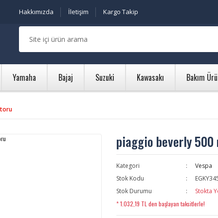
Hakkımızda
İletişim
Kargo Takip
Yamaha
Bajaj
Suzuki
Kawasakı
Bakım Ürü
otoru
piaggio beverly 500
Kategori
Vespa
Stok Kodu
EGKY34
Stok Durumu
Stokta Y
* 1.032,19 TL den başlayan taksitlerle!