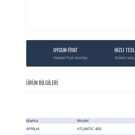
UYGUN FİYAT
HIZLI TES
Hesaplı Fiyat Avantajı
Stoktan satış
ÜRÜN BİLGİLERİ
Marka
Model
APRILIA
ATLANTIC 400