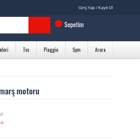
Giriş Yap / Kayıt Ol
Sepetim
nleri
Tvs
Piaggio
Sym
Arora
 marş motoru
57
ok