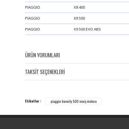
PIAGGIO
X8 400
PIAGGIO
X9 500
PIAGGIO
X9 500 EVO AB
S
ÜRÜN YORUMLARI
TAKSİT SEÇENEKLERİ
Etiketler :
piaggio beverly 500 marş motoru