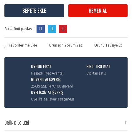
SEPETE EKLE
HEMEN AL
Bu Ürünü paylaş :
Ürün için Yorum Yaz
Ürünü Tavsiye Et
UYGUN FİYAT
HIZLI TESLIMAT
Hesaplı Fiyat Avantajı
Stoktan satış
GÜVENLI ALIŞVERIŞ
256bi SSL ile %100 güvenli
ÜYELİKSİZ ALIŞVERİŞ
Üyeliksiz alışveriş seçeneği
ÜRÜN BİLGİLERİ