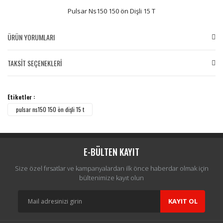
Pulsar Ns150 150 ön Dişli 15 T
ÜRÜN YORUMLARI
TAKSİT SEÇENEKLERİ
Bu ürüne ilk yorumu siz yapın!
Etiketler :
Yorum Yaz
pulsar ns150 150 ön dişli 15 t
E-BÜLTEN KAYIT
Size özel fırsatlar ve kampanyalardan ilk önce haberdar olmak için
bültenimize kayıt olun
KAYIT OL