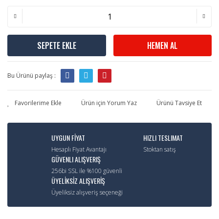
SEPETE EKLE
HEMEN AL
Bu Ürünü paylaş :
Ürün için Yorum Yaz
Ürünü Tavsiye Et
UYGUN FİYAT
HIZLI TESLIMAT
Hesaplı Fiyat Avantajı
Stoktan satış
GÜVENLI ALIŞVERIŞ
256bi SSL ile %100 güvenli
ÜYELİKSİZ ALIŞVERİŞ
Üyeliksiz alışveriş seçeneği