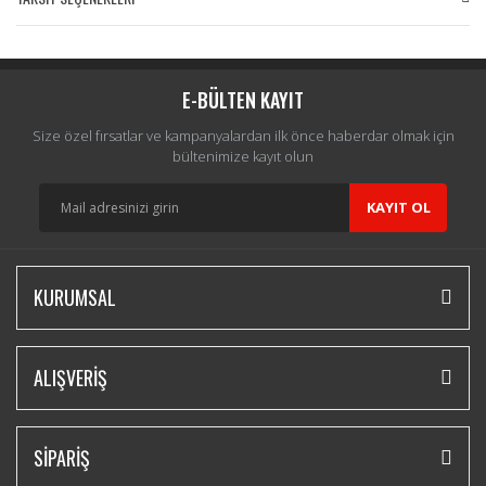
Bu ürüne ilk yorumu siz yapın!
Yorum Yaz
E-BÜLTEN KAYIT
Size özel fırsatlar ve kampanyalardan ilk önce haberdar olmak için
bültenimize kayıt olun
KAYIT OL
KURUMSAL
ALIŞVERİŞ
SİPARİŞ