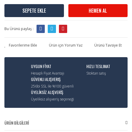
SEPETE EKLE
HEMEN AL
Bu Ürünü paylaş :
Ürün için Yorum Yaz
Ürünü Tavsiye Et
UYGUN FİYAT
HIZLI TESLIMAT
Hesaplı Fiyat Avantajı
Stoktan satış
GÜVENLI ALIŞVERIŞ
256bi SSL ile %100 güvenli
ÜYELİKSİZ ALIŞVERİŞ
Üyeliksiz alışveriş seçeneği
ÜRÜN BİLGİLERİ