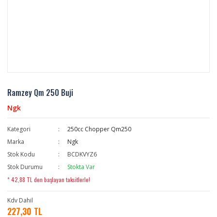
Ramzey Qm 250 Buji
Ngk
Kategori
250cc Chopper Qm250
Marka
Ngk
Stok Kodu
BCDKVYZ6
Stok Durumu
Stokta Var
* 42,88 TL den başlayan taksitlerle!
Kdv Dahil
227,30 TL