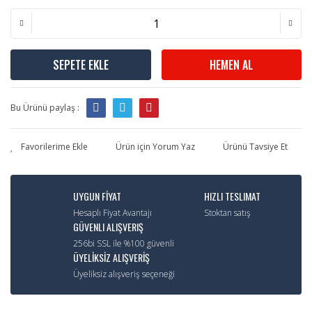
SEPETE EKLE
HEMEN AL
Bu Ürünü paylaş :
Ürün için Yorum Yaz
Ürünü Tavsiye Et
UYGUN FİYAT
HIZLI TESLIMAT
Hesaplı Fiyat Avantajı
Stoktan satış
GÜVENLI ALIŞVERIŞ
256bi SSL ile %100 güvenli
ÜYELİKSİZ ALIŞVERİŞ
Üyeliksiz alışveriş seçeneği