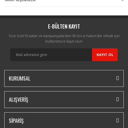
Bu ürüne ilk yorumu siz yapın!
Yorum Yaz
E-BÜLTEN KAYIT
Size özel fırsatlar ve kampanyalardan ilk önce haberdar olmak için
bültenimize kayıt olun
KAYIT OL
KURUMSAL
ALIŞVERİŞ
SİPARİŞ