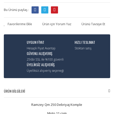
Bu Ürünü paylaş :
Ürün için Yorum Yaz
Ürünü Tavsiye Et
UYGUN FİYAT
HIZLI TESLIMAT
Hesaplı Fiyat Avantajı
Stoktan satış
GÜVENLI ALIŞVERIŞ
256bi SSL ile %100 güvenli
ÜYELİKSİZ ALIŞVERİŞ
Üyeliksiz alışveriş seçeneği
ÜRÜN BİLGİLERİ
Ramzey Qm 250 Debriyaj Komple
Moto 11.com