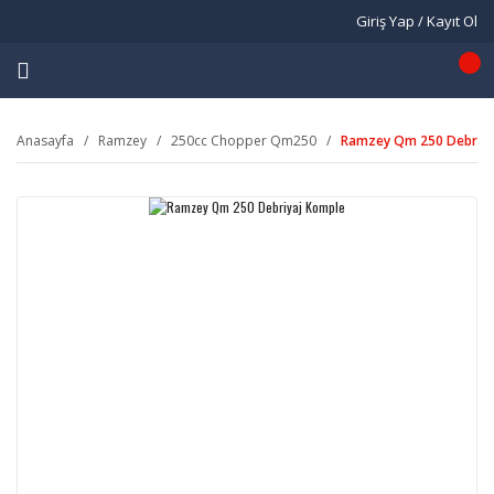
Giriş Yap / Kayıt Ol
Anasayfa
Ramzey
250cc Chopper Qm250
Ramzey Qm 250 Debriya