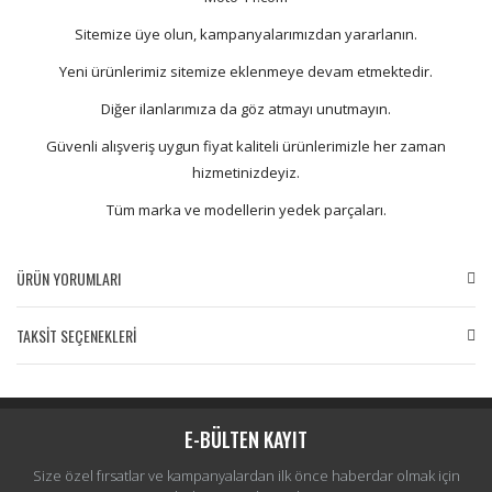
Sitemize üye olun, kampanyalarımızdan yararlanın.
Yeni ürünlerimiz sitemize eklenmeye devam etmektedir.
Diğer ilanlarımıza da göz atmayı unutmayın.
Güvenli alışveriş uygun fiyat kaliteli ürünlerimizle her zaman
hizmetinizdeyiz.
Tüm marka ve modellerin yedek parçaları.
ÜRÜN YORUMLARI
TAKSİT SEÇENEKLERİ
Bu ürüne ilk yorumu siz yapın!
Yorum Yaz
E-BÜLTEN KAYIT
Size özel fırsatlar ve kampanyalardan ilk önce haberdar olmak için