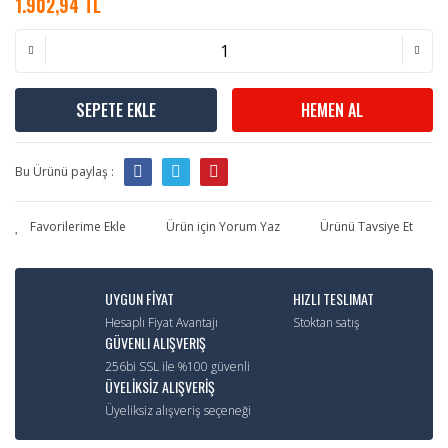
1.902,94 TL
SEPETE EKLE
HEMEN AL
Bu Ürünü paylaş :
Ürün için Yorum Yaz
Ürünü Tavsiye Et
UYGUN FİYAT
HIZLI TESLIMAT
Hesaplı Fiyat Avantajı
Stoktan satış
GÜVENLI ALIŞVERIŞ
256bi SSL ile %100 güvenli
ÜYELİKSİZ ALIŞVERİŞ
Üyeliksiz alışveriş seçeneği