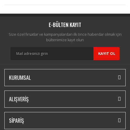
Bu ürüne ilk yorumu siz yapın!
Yorum Yaz
E-BÜLTEN KAYIT
Size özel fırsatlar ve kampanyalardan ilk önce haberdar olmak için
bültenimize kayıt olun
KAYIT OL
KURUMSAL
ALIŞVERİŞ
SİPARİŞ