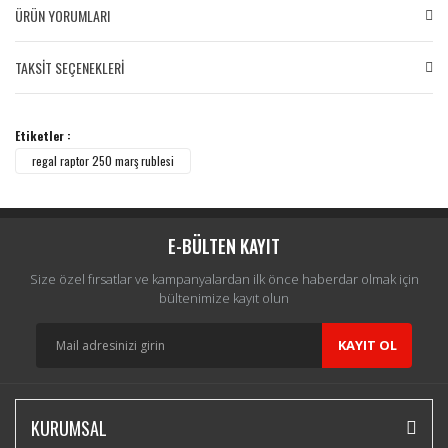
ÜRÜN YORUMLARI
TAKSİT SEÇENEKLERİ
Bu ürüne ilk yorumu siz yapın!
Etiketler :
Yorum Yaz
regal raptor 250 marş rublesi
E-BÜLTEN KAYIT
Size özel fırsatlar ve kampanyalardan ilk önce haberdar olmak için
bültenimize kayıt olun
KAYIT OL
KURUMSAL