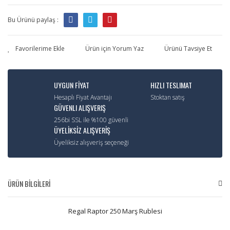
Bu Ürünü paylaş :
Ürün için Yorum Yaz
Ürünü Tavsiye Et
UYGUN FİYAT
HIZLI TESLIMAT
Hesaplı Fiyat Avantajı
Stoktan satış
GÜVENLI ALIŞVERIŞ
256bi SSL ile %100 güvenli
ÜYELİKSİZ ALIŞVERİŞ
Üyeliksiz alışveriş seçeneği
ÜRÜN BİLGİLERİ
Regal Raptor 250 Marş Rublesi