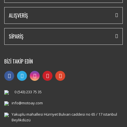
ALIŞVERİŞ
SİPARİŞ
BİZİ TAKİP EDİN
0 (543) 233 75 35
info@motoay.com
Yakuplu mahallesi Hürriyet Bulvarı caddesi no 65 / 17 istanbul
Beylikdüzü