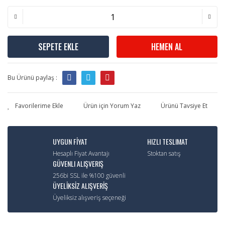
SEPETE EKLE
HEMEN AL
Bu Ürünü paylaş :
Ürün için Yorum Yaz
Ürünü Tavsiye Et
UYGUN FİYAT
HIZLI TESLIMAT
Hesaplı Fiyat Avantajı
Stoktan satış
GÜVENLI ALIŞVERIŞ
256bi SSL ile %100 güvenli
ÜYELİKSİZ ALIŞVERİŞ
Üyeliksiz alışveriş seçeneği