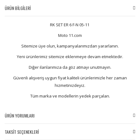
ÜRÜN BİLGİLERİ
RK SET ER 6 F-N 05-11
Moto 11.com
Sitemize üye olun, kampanyalarımızdan yararlanın.
Yeni ürünlerimiz sitemize eklenmeye devam etmektedir.
Diğer ilanlarımıza da göz atmayı unutmayın.
Güvenli alışveriş uygun fiyat kaliteli ürünlerimizle her zaman
hizmetinizdeyiz.
Tüm marka ve modellerin yedek parçaları.
ÜRÜN YORUMLARI
TAKSİT SEÇENEKLERİ
Bu ürüne ilk yorumu siz yapın!