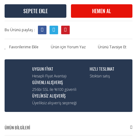
SEPETE EKLE
HEMEN AL
Bu Ürünü paylaş :
Ürün için Yorum Yaz
Ürünü Tavsiye Et
UYGUN FİYAT
HIZLI TESLIMAT
Hesaplı Fiyat Avantajı
Stoktan satış
GÜVENLI ALIŞVERIŞ
256bi SSL ile %100 güvenli
ÜYELİKSİZ ALIŞVERİŞ
Üyeliksiz alışveriş seçeneği
ÜRÜN BİLGİLERİ