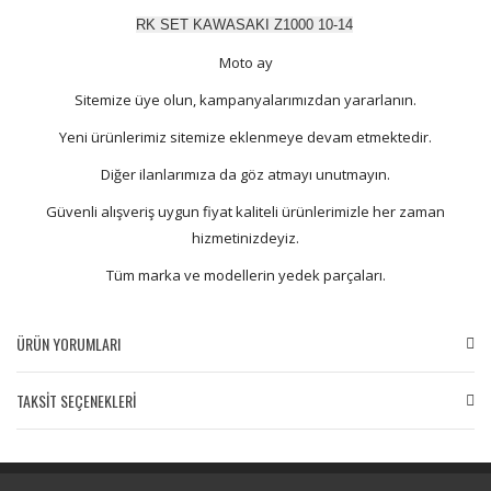
RK SET KAWASAKI Z1000 10-14
Moto ay
Sitemize üye olun, kampanyalarımızdan yararlanın.
Yeni ürünlerimiz sitemize eklenmeye devam etmektedir.
Diğer ilanlarımıza da göz atmayı unutmayın.
Güvenli alışveriş uygun fiyat kaliteli ürünlerimizle her zaman
hizmetinizdeyiz.
Tüm marka ve modellerin yedek parçaları.
ÜRÜN YORUMLARI
TAKSİT SEÇENEKLERİ
Bu ürüne ilk yorumu siz yapın!
Yorum Yaz