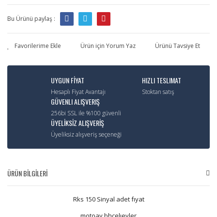
Bu Ürünü paylaş :
Ürün için Yorum Yaz
Ürünü Tavsiye Et
UYGUN FİYAT
HIZLI TESLIMAT
Hesaplı Fiyat Avantajı
Stoktan satış
GÜVENLI ALIŞVERIŞ
256bi SSL ile %100 güvenli
ÜYELİKSİZ ALIŞVERİŞ
Üyeliksiz alışveriş seçeneği
ÜRÜN BİLGİLERİ
Rks 150 Sinyal adet fıyat
motoay bhcelıevler