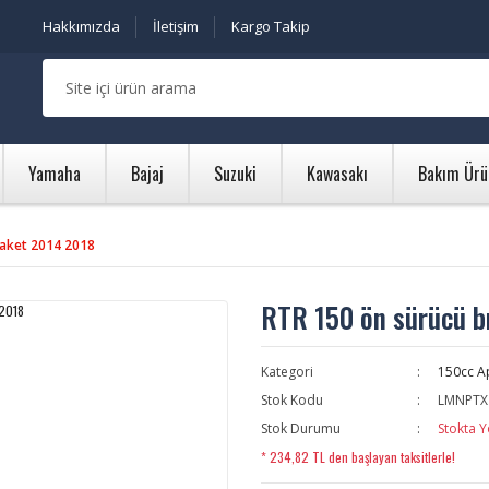
Hakkımızda
İletişim
Kargo Takip
Yamaha
Bajaj
Suzuki
Kawasakı
Bakım Ürü
raket 2014 2018
RTR 150 ön sürücü b
Kategori
150cc A
Stok Kodu
LMNPTX
Stok Durumu
Stokta Y
* 234,82 TL den başlayan taksitlerle!