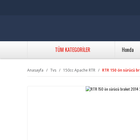
TÜM KATEGORİLER
Honda
Anasayfa
Tvs
150cc Apache RTR
RTR 150 ön sürücü b