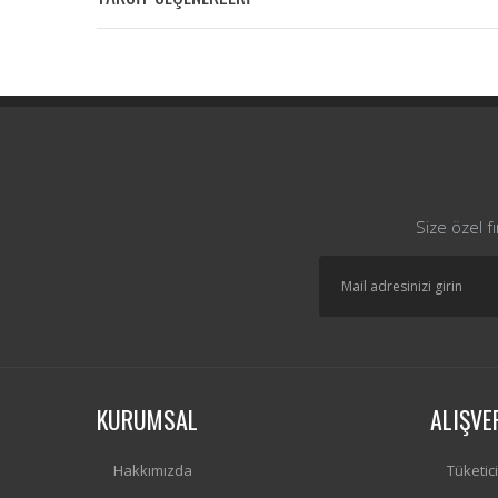
Size özel f
KURUMSAL
ALIŞVE
Hakkımızda
Tüketic