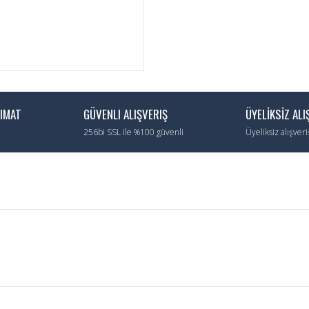
LIMAT
GÜVENLI ALIŞVERIŞ
ÜYELİKSİZ ALI
256bi SSL ile %100 güvenli
Üyeliksiz alışver