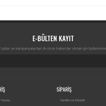
Bu ürüne ilk yorumu siz yapın!
Yorum Yaz
E-BÜLTEN KAYIT
ırsatlar ve kampanyalardan ilk önce haberdar olmak için bültenimiz
RİŞ
SİPARİŞ
i Yasası
Yardım ve Destek