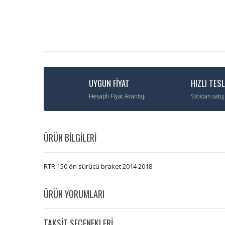
UYGUN FİYAT
HIZLI TES
Hesaplı Fiyat Avantajı
Stoktan satış
ÜRÜN BİLGİLERİ
RTR 150 ön sürücü braket 2014 2018
ÜRÜN YORUMLARI
TAKSİT SEÇENEKLERİ