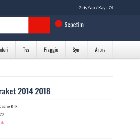
Giriş Yap / Kayıt Ol
Sepetim
nleri
Tvs
Piaggio
Sym
Arora
raket 2014 2018
pache RTR
Z2
ok