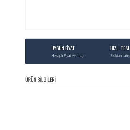
UYGUN FİYAT
HIZLI TES
Hesaplı Fiyat Avantajı
Stoktan satış
ÜRÜN BİLGİLERİ