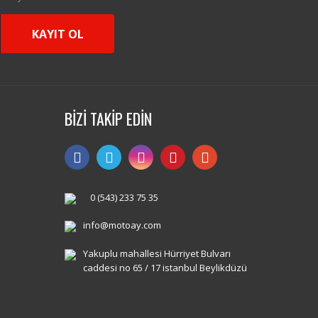
KAYIT OL
BİZİ TAKİP EDİN
0 (543) 233 75 35
info@motoay.com
Yakuplu mahallesi Hürriyet Bulvarı
caddesi no 65 / 17 istanbul Beylikdüzü