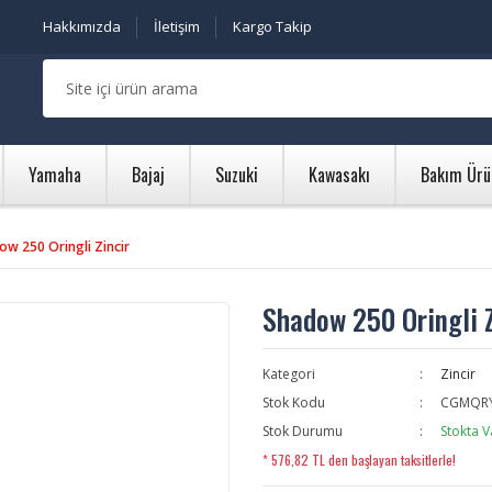
Hakkımızda
İletişim
Kargo Takip
Yamaha
Bajaj
Suzuki
Kawasakı
Bakım Ürü
ow 250 Oringli Zincir
Shadow 250 Oringli Z
Kategori
Zincir
Stok Kodu
CGMQR
Stok Durumu
Stokta V
* 576,82 TL den başlayan taksitlerle!