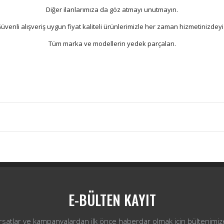
Diğer ilanlarımıza da göz atmayı unutmayın.
üvenli alışveriş uygun fiyat kaliteli ürünlerimizle her zaman hizmetinizdeyi
Tüm marka ve modellerin yedek parçaları.
Bu ürüne ilk yorumu siz yapın!
Yorum Yaz
E-BÜLTEN KAYIT
ırsatlar ve kampanyalardan ilk önce haberdar olmak için bültenimiz