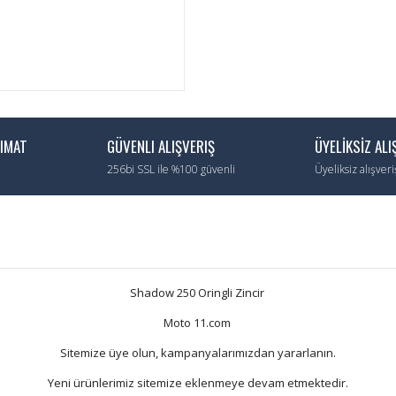
LIMAT
GÜVENLI ALIŞVERIŞ
ÜYELİKSİZ ALI
256bi SSL ile %100 güvenli
Üyeliksiz alışver
Shadow 250 Oringli Zincir
Moto 11.com
Sitemize üye olun, kampanyalarımızdan yararlanın.
Yeni ürünlerimiz sitemize eklenmeye devam etmektedir.