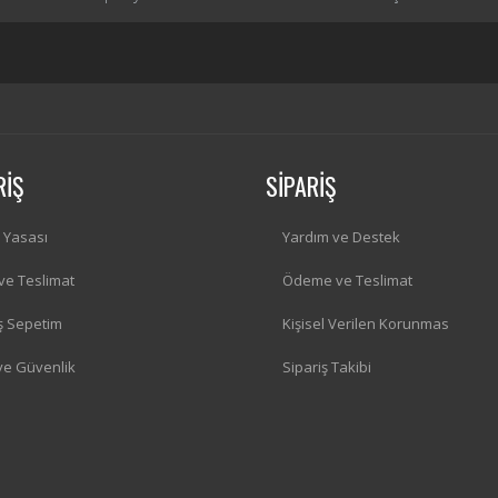
RİŞ
SİPARİŞ
i Yasası
Yardım ve Destek
 ve Teslimat
Ödeme ve Teslimat
iş Sepetim
Kişisel Verilen Korunmas
 ve Güvenlik
Sipariş Takibi