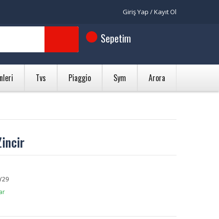
Giriş Yap / Kayıt Ol
Sepetim
nleri
Tvs
Piaggio
Sym
Arora
incir
Y29
ar