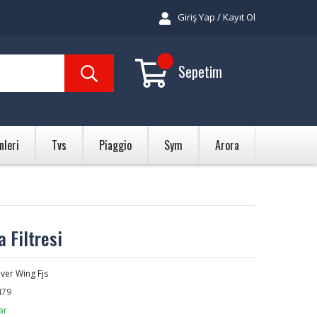
Giriş Yap / Kayıt Ol
Sepetim
nleri
Tvs
Piaggio
Sym
Arora
 Filtresi
lver Wing Fjs
79
ar