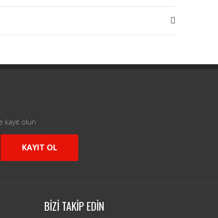
e kayıt olun
KAYIT OL
BİZİ TAKİP EDİN