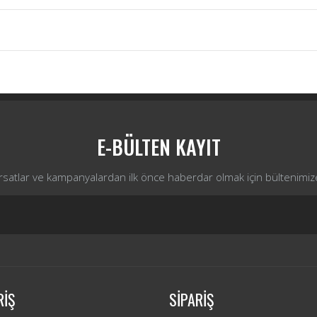
Bu ürüne ilk yorumu siz yapın!
Yorum Yaz
E-BÜLTEN KAYIT
ırsatlar ve kampanyalardan ilk önce haberdar olmak için bültenimiz
RİŞ
SİPARİŞ