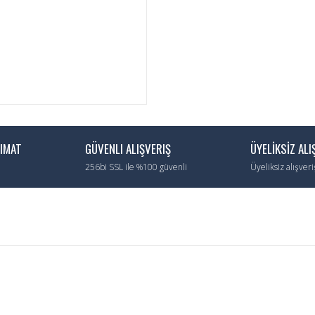
LIMAT
GÜVENLI ALIŞVERIŞ
ÜYELİKSİZ ALI
256bi SSL ile %100 güvenli
Üyeliksiz alışver