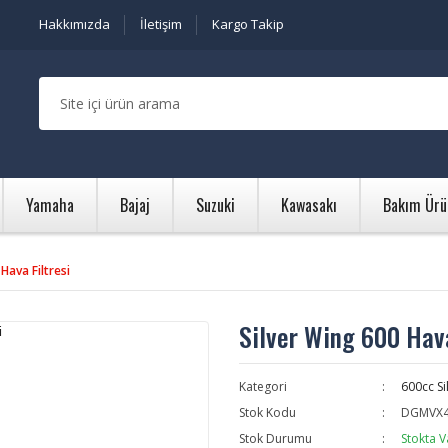
Hakkımızda
İletişim
Kargo Takip
Yamaha
Bajaj
Suzuki
Kawasakı
Bakım Ürü
Hava Filtresi
Silver Wing 600 Hava
Kategori
600cc Si
Stok Kodu
DGMVX4
Stok Durumu
Stokta V