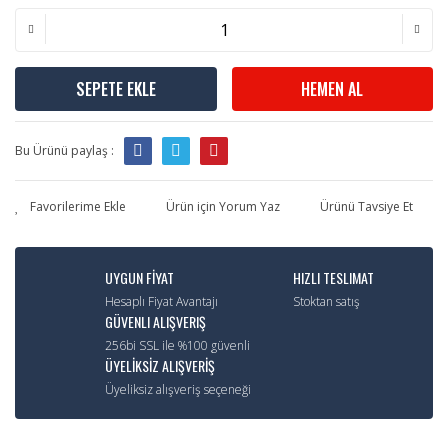
SEPETE EKLE
HEMEN AL
Bu Ürünü paylaş :
Ürün için Yorum Yaz
Ürünü Tavsiye Et
UYGUN FİYAT
HIZLI TESLIMAT
Hesaplı Fiyat Avantajı
Stoktan satış
GÜVENLI ALIŞVERIŞ
256bi SSL ile %100 güvenli
ÜYELİKSİZ ALIŞVERİŞ
Üyeliksiz alışveriş seçeneği