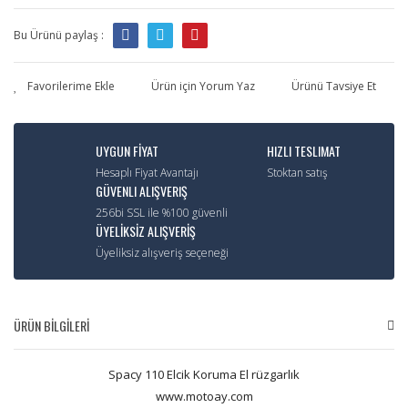
Bu Ürünü paylaş :
Ürün için Yorum Yaz
Ürünü Tavsiye Et
UYGUN FİYAT
HIZLI TESLIMAT
Hesaplı Fiyat Avantajı
Stoktan satış
GÜVENLI ALIŞVERIŞ
256bi SSL ile %100 güvenli
ÜYELİKSİZ ALIŞVERİŞ
Üyeliksiz alışveriş seçeneği
ÜRÜN BİLGİLERİ
Spacy 110 Elcik Koruma El rüzgarlık
www.motoay.com