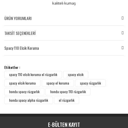
kalıtelı kumaş
ÜRÜN YORUMLARI
TAKSİT SEÇENEKLERİ
Bu ürüne ilk yorumu siz yapın!
Spacy 110 Elcik Koruma
Yorum Yaz
Etiketler :
spacy 110 elcik koruma el rüzgarlık
spacy elcik
spacy elcik koruma
spacy el koruma
spacy rüzgarlık
honda spacy rüzgarlık
honda spacy 110 rüzgarlık
honda spacy alpha rüzgarlık
el rüzgarlık
E-BÜLTEN KAYIT