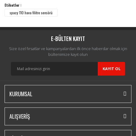
Etiketler :
spacy 110 hava filitre sensörü
E-BÜLTEN KAYIT
Size özel fırsatlar ve kampanyalardan ilk önce haberdar olmak için
bültenimize kayıt olun
KAYIT OL
KURUMSAL
ALIŞVERİŞ