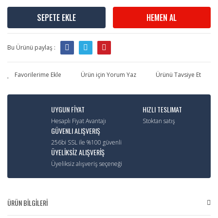
SEPETE EKLE
HEMEN AL
Bu Ürünü paylaş :
Ürün için Yorum Yaz
Ürünü Tavsiye Et
UYGUN FİYAT
HIZLI TESLIMAT
Hesaplı Fiyat Avantajı
Stoktan satış
GÜVENLI ALIŞVERIŞ
256bi SSL ile %100 güvenli
ÜYELİKSİZ ALIŞVERİŞ
Üyeliksiz alışveriş seçeneği
ÜRÜN BİLGİLERİ