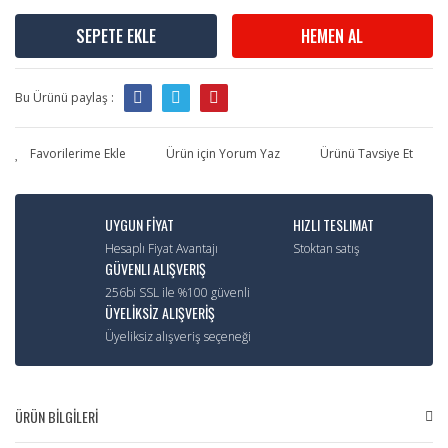
SEPETE EKLE
HEMEN AL
Bu Ürünü paylaş :
Ürün için Yorum Yaz
Ürünü Tavsiye Et
UYGUN FİYAT
HIZLI TESLIMAT
Hesaplı Fiyat Avantajı
Stoktan satış
GÜVENLI ALIŞVERIŞ
256bi SSL ile %100 güvenli
ÜYELİKSİZ ALIŞVERİŞ
Üyeliksiz alışveriş seçeneği
ÜRÜN BİLGİLERİ