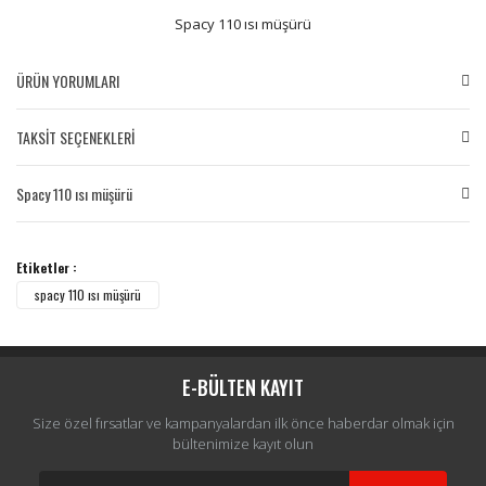
Spacy 110 ısı müşürü
ÜRÜN YORUMLARI
TAKSİT SEÇENEKLERİ
Bu ürüne ilk yorumu siz yapın!
Spacy 110 ısı müşürü
Yorum Yaz
Etiketler :
spacy 110 ısı müşürü
E-BÜLTEN KAYIT
Size özel fırsatlar ve kampanyalardan ilk önce haberdar olmak için
bültenimize kayıt olun