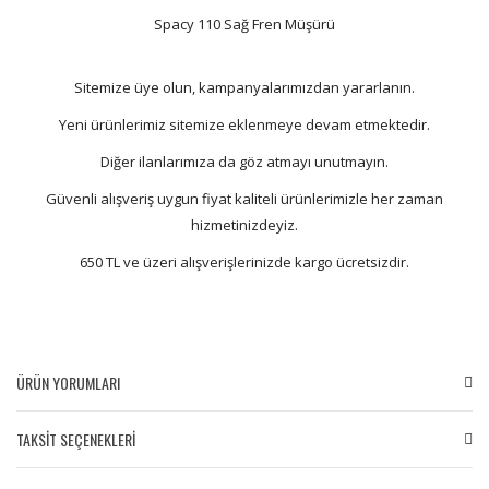
Spacy 110 Sağ Fren Müşürü
Sitemize üye olun, kampanyalarımızdan yararlanın.
Yeni ürünlerimiz sitemize eklenmeye devam etmektedir.
Diğer ilanlarımıza da göz atmayı unutmayın.
Güvenli alışveriş uygun fiyat kaliteli ürünlerimizle her zaman
hizmetinizdeyiz.
650 TL ve üzeri alışverişlerinizde kargo ücretsizdir.
ÜRÜN YORUMLARI
TAKSİT SEÇENEKLERİ
Bu ürüne ilk yorumu siz yapın!