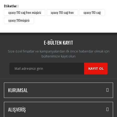
Etiketler :
Yorum Yaz
spacy 110 sağ fren müşürü
spacy 110 sağ fren
spacy 110 sağ
spacy 110müşürü
E-BÜLTEN KAYIT
Size özel fırsatlar ve kampanyalardan ilk önce haberdar olmak için
bültenimize kayıt olun
KAYIT OL
KURUMSAL
ALIŞVERİŞ