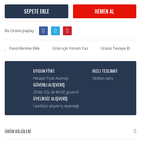
SEPETE EKLE
HEMEN AL
Bu Ürünü paylaş :
Ürün için Yorum Yaz
Ürünü Tavsiye Et
UYGUN FİYAT
HIZLI TESLIMAT
Hesaplı Fiyat Avantajı
Stoktan satış
GÜVENLI ALIŞVERIŞ
256bi SSL ile %100 güvenli
ÜYELİKSİZ ALIŞVERİŞ
Üyeliksiz alışveriş seçeneği
ÜRÜN BİLGİLERİ