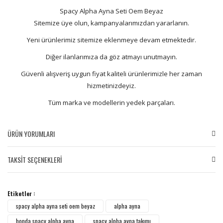
Spacy Alpha Ayna Seti Oem Beyaz
Sitemize üye olun, kampanyalarımızdan yararlanın.
Yeni ürünlerimiz sitemize eklenmeye devam etmektedir.
Diğer ilanlarımıza da göz atmayı unutmayın.
Güvenli alışveriş uygun fiyat kaliteli ürünlerimizle her zaman
hizmetinizdeyiz.
Tüm marka ve modellerin yedek parçaları.
ÜRÜN YORUMLARI
TAKSİT SEÇENEKLERİ
Bu ürüne ilk yorumu siz yapın!
Etiketler :
Yorum Yaz
spacy alpha ayna seti oem beyaz
alpha ayna
honda spacy alpha ayna
spacy alpha ayna takımı