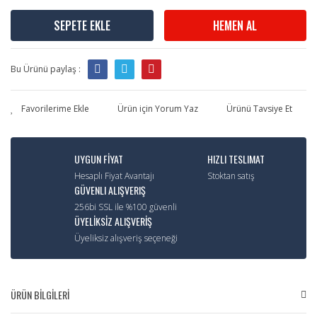
SEPETE EKLE
HEMEN AL
Bu Ürünü paylaş :
Ürün için Yorum Yaz
Ürünü Tavsiye Et
UYGUN FİYAT
HIZLI TESLIMAT
Hesaplı Fiyat Avantajı
Stoktan satış
GÜVENLI ALIŞVERIŞ
256bi SSL ile %100 güvenli
ÜYELİKSİZ ALIŞVERİŞ
Üyeliksiz alışveriş seçeneği
ÜRÜN BİLGİLERİ