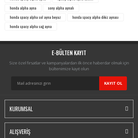
honda alpha ayna
sony alpha aynalı
honda spacy alpha sol ayna beyaz
honda spacy alpha dikiz aynası
honda spacy alpha sağ ayna
E-BÜLTEN KAYIT
Size özel fırsatlar ve kampanyalardan ilk önce haberdar olmak için
bültenimize kayıt olun
KAYIT OL
KURUMSAL
ALIŞVERİŞ