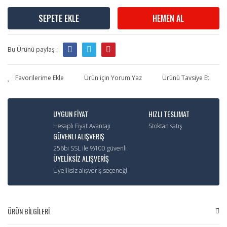
SEPETE EKLE
HEMEN AL
Bu Ürünü paylaş :
Ürün için Yorum Yaz
Ürünü Tavsiye Et
UYGUN FİYAT
HIZLI TESLIMAT
Hesaplı Fiyat Avantajı
Stoktan satış
GÜVENLI ALIŞVERIŞ
256bi SSL ile %100 güvenli
ÜYELİKSİZ ALIŞVERİŞ
Üyeliksiz alışveriş seçeneği
ÜRÜN BİLGİLERİ