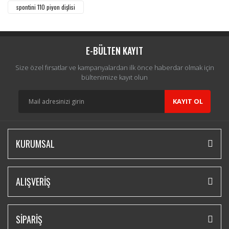
Yorum Yaz
spontini 110 piyon dişlisi
E-BÜLTEN KAYIT
Size özel fırsatlar ve kampanyalardan ilk önce haberdar olmak için
bültenimize kayıt olun
KAYIT OL
KURUMSAL
ALIŞVERİŞ
SİPARİŞ